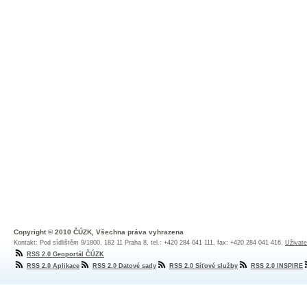
Copyright © 2010 ČÚZK, Všechna práva vyhrazena
Kontakt: Pod sídlištěm 9/1800, 182 11 Praha 8, tel.: +420 284 041 111, fax: +420 284 041 416,
Uživate
RSS 2.0 Geoportál ČÚZK
RSS 2.0 Aplikace
RSS 2.0 Datové sady
RSS 2.0 Síťové služby
RSS 2.0 INSPIRE