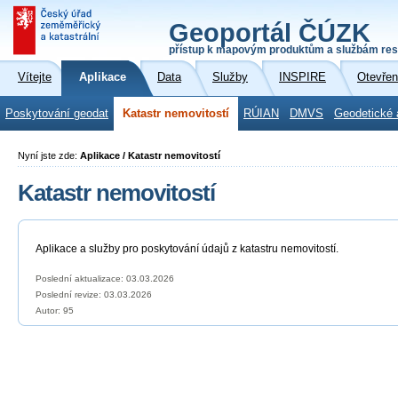
Geoportál ČÚZK
přístup k mapovým produktům a službám res
Vítejte
Aplikace
Data
Služby
INSPIRE
Otevřen
Poskytování geodat
Katastr nemovitostí
RÚIAN
DMVS
Geodetické 
Nyní jste zde:
Aplikace / Katastr nemovitostí
Katastr nemovitostí
Aplikace a služby pro poskytování údajů z katastru nemovitostí.
Poslední aktualizace: 03.03.2026
Poslední revize:
03.03.2026
Autor: 95