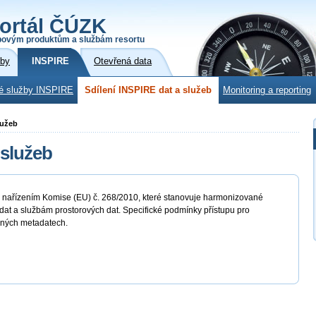
ortál ČÚZK
povým produktům a službám resortu
žby
INSPIRE
Otevřená data
é služby INSPIRE
Sdílení INSPIRE dat a služeb
Monitoring a reporting
lužeb
 služeb
o nařízením Komise (EU) č. 268/2010, které stanovuje harmonizované
at a službám prostorových dat. Specifické podmínky přístupu pro
ušných metadatech.