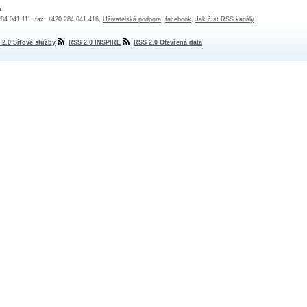
a
 284 041 111, fax: +420 284 041 416,
Uživatelská podpora
,
facebook
,
Jak číst RSS kanály
 2.0 Síťové služby
RSS 2.0 INSPIRE
RSS 2.0 Otevřená data