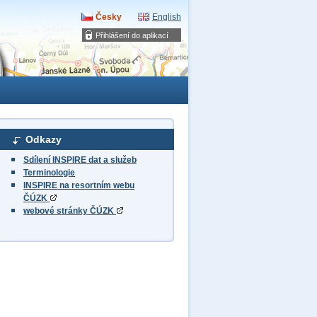
Česky
English
Přihlášení do aplikací
Odkazy
Sdílení INSPIRE dat a služeb
Terminologie
INSPIRE na resortním webu
ČÚZK
webové stránky ČÚZK