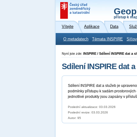
Geop
přístup k ma
Vítejte
Aplikace
Data
Slu
O metadatech
Témata INSPIRE
Síťov
Nyní jste zde:
INSPIRE / Sdílení INSPIRE dat a s
Sdílení INSPIRE dat a
Sdílení INSPIRE dat a služeb je upraven
podmínky přístupu k sadám prostorových d
jednotlivé produkty jsou zapsány v přísl
Poslední aktualizace: 03.03.2026
Poslední revize:
03.03.2026
Autor: 95