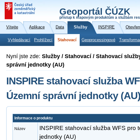
Geoportál ČÚZK
přístup k mapovým produktům a službám res
Vítejte
Aplikace
Data
Služby
INSPIRE
Otevřen
Vyhledávací
Prohlížecí
Stahovací
Geoprocessingové
Transforma
Nyní jste zde:
Služby / Stahovací / Stahovací služ
správní jednotky (AU)
INSPIRE stahovací služba WF
Územní správní jednotky (AU
Informace o produktu
INSPIRE stahovací služba WFS pro 
Název
jednotky (AU)