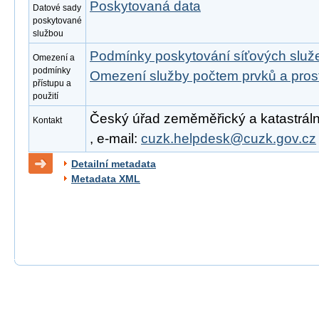
Poskytovaná data
Datové sady
poskytované
službou
Podmínky poskytování síťových slu
Omezení a
podmínky
Omezení služby počtem prvků a pro
přístupu a
použití
Český úřad zeměměřický a katastrální
Kontakt
, e-mail:
cuzk.helpdesk@cuzk.gov.cz
Detailní metadata
Metadata XML