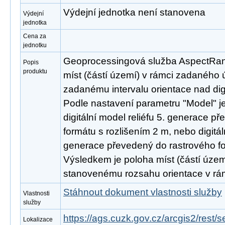
Výdejní jednotka není stanovena
Výdejní
jednotka
Cena za
jednotku
Geoprocessingová služba AspectRange
Popis
produktu
míst (částí území) v rámci zadaného 
zadanému intervalu orientace nad dig
Podle nastavení parametru "Model" je
digitální model reliéfu 5. generace p
formátu s rozlišením 2 m, nebo digitál
generace převedený do rastrového fo
Výsledkem je poloha míst (částí území
stanovenému rozsahu orientace v rá
Stáhnout dokument vlastnosti služby
Vlastnosti
služby
https://ags.cuzk.gov.cz/arcgis2/rest
Lokalizace