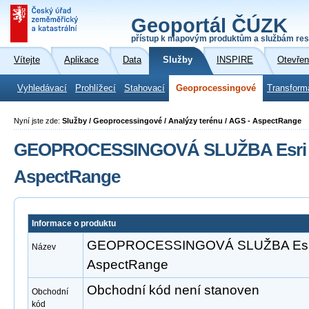
Geoportál ČÚZK
přístup k mapovým produktům a službám res
Vítejte
Aplikace
Data
Služby
INSPIRE
Otevřen
Vyhledávací
Prohlížecí
Stahovací
Geoprocessingové
Transform
Nyní jste zde:
Služby / Geoprocessingové / Analýzy terénu / AGS - AspectRange
GEOPROCESSINGOVÁ SLUŽBA Esri A
AspectRange
Informace o produktu
GEOPROCESSINGOVÁ SLUŽBA Esri 
Název
AspectRange
Obchodní kód není stanoven
Obchodní
kód