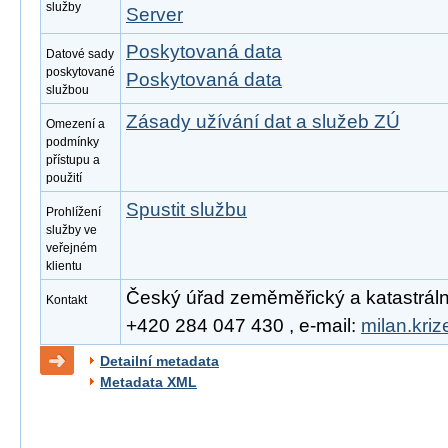
služby
Server
Poskytovaná data
Datové sady
poskytované
Poskytovaná data
službou
Zásady užívání dat a služeb ZÚ
Omezení a
podmínky
přístupu a
použití
Spustit službu
Prohlížení
služby ve
veřejném
klientu
Český úřad zeměměřický a katastrální, 
Kontakt
+420 284 047 430 , e-mail:
milan.kri
Detailní metadata
Metadata XML