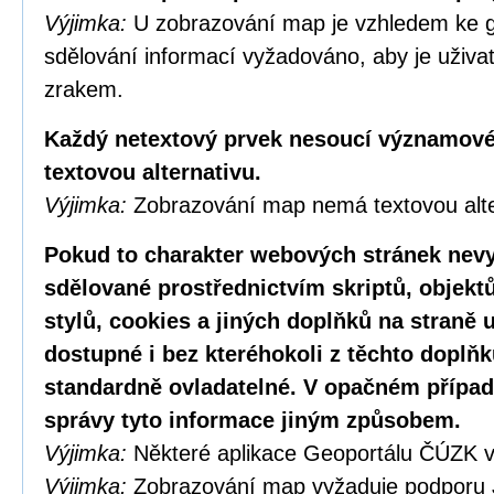
Výjimka:
U zobrazování map je vzhledem ke g
sdělování informací vyžadováno, aby je uživa
zrakem.
Každý netextový prvek nesoucí významové
textovou alternativu.
Výjimka:
Zobrazování map nemá textovou alte
Pokud to charakter webových stránek nevy
sdělované prostřednictvím skriptů, objekt
stylů, cookies a jiných doplňků na straně u
dostupné i bez kteréhokoli z těchto doplňk
standardně ovladatelné. V opačném případ
správy tyto informace jiným způsobem.
Výjimka:
Některé aplikace Geoportálu ČÚZK v
Výjimka:
Zobrazování map vyžaduje podporu 