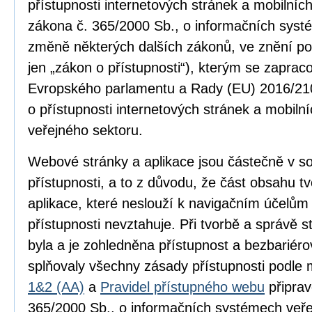
přístupnosti internetových stránek a mobilníc
zákona č. 365/2000 Sb., o informačních syst
změně některých dalších zákonů, ve znění po
jen „zákon o přístupnosti“), kterým se zapra
Evropského parlamentu a Rady (EU) 2016/210
o přístupnosti internetových stránek a mobilní
veřejného sektoru.
Webové stránky a aplikace jsou částečně v 
přístupnosti, a to z důvodu, že část obsahu 
aplikace, které neslouží k navigačním účelům
přístupnosti nevztahuje. Při tvorbě a správě
byla a je zohledněna přístupnost a bezbariér
splňovaly všechny zásady přístupnosti podle
1&2 (AA)
a
Pravidel přístupného webu
připrav
365/2000 Sb., o informačních systémech veře