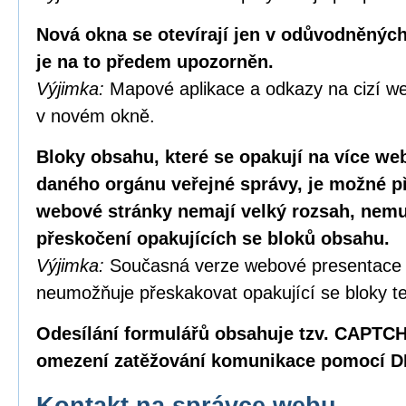
Nová okna se otevírají jen v odůvodněných
je na to předem upozorněn.
Výjimka:
Mapové aplikace a odkazy na cizí we
v novém okně.
Bloky obsahu, které se opakují na více w
daného orgánu veřejné správy, je možné p
webové stránky nemají velký rozsah, nemus
přeskočení opakujících se bloků obsahu.
Výjimka:
Současná verze webové presentace
neumožňuje přeskakovat opakující se bloky te
Odesílání formulářů obsahuje tzv. CAPTC
omezení zatěžování komunikace pomocí D
Kontakt na správce webu