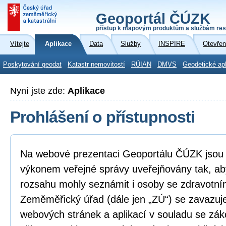
Geoportál ČÚZK
přístup k mapovým produktům a službám res
Vítejte
Aplikace
Data
Služby
INSPIRE
Otevřen
Poskytování geodat
Katastr nemovitostí
RÚIAN
DMVS
Geodetické ap
Nyní jste zde:
Aplikace
Prohlášení o přístupnosti
Na webové prezentaci Geoportálu ČÚZK jsou i
výkonem veřejné správy uveřejňovány tak, ab
rozsahu mohly seznámit i osoby se zdravotní
Zeměměřický úřad (dále jen „ZÚ“) se zavazuje
webových stránek a aplikací v souladu se zá