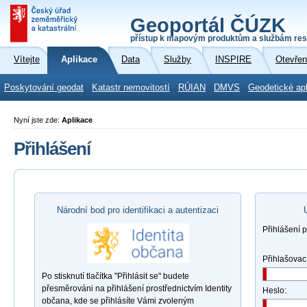
Geoportál ČÚZK
přístup k mapovým produktům a službám res
Vítejte
Aplikace
Data
Služby
INSPIRE
Otevřen
Poskytování geodat
Katastr nemovitostí
RÚIAN
DMVS
Geodetické ap
Nyní jste zde:
Aplikace
Přihlášení
Národní bod pro identifikaci a autentizaci
Přihlášení 
Přihlašovac
Po stisknutí tlačítka "Přihlásit se" budete
přesměrováni na přihlášení prostřednictvím Identity
Heslo:
občana, kde se přihlásíte Vámi zvoleným