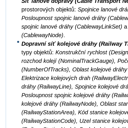
Síť lanové dopravy (Cable Transport N
prostorových objektů:
Spojnice lanové dr
Posloupnost spojnic lanové dráhy (Cabl
spojnic lanové dráhy (CablewayLinkSet)
(CablewayNode)
.
Dopravní síť kolejové dráhy (Railway 
typy objektů:
Konstrukční rychlost (Desig
rozchod kolejí (NominalTrackGauge), Poče
(NumberOfTracks), Oblast kolejové dráhy
Elektrizace kolejových drah (RailwayElectri
dráhy (RailwayLine), Spojnice kolejové dr
Posloupnost spojnic kolejové dráhy (Rail
kolejové dráhy (RailwayNode), Oblast stan
(RailwayStationArea), Kód stanice kolejov
(RailwayStationCode), Uzel stanice kolejo