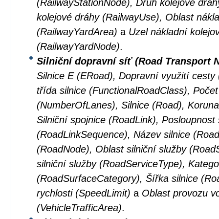
(RailwayStationNode), Druh kolejové dráhy
kolejové dráhy (RailwayUse), Oblast nákla
(RailwayYardArea)
a
Uzel nákladní kolejo
(RailwayYardNode)
.
Silniční dopravní síť (Road Transport 
Silnice E (ERoad), Dopravní využití cest
třída silnice (FunctionalRoadClass), Počet
(NumberOfLanes), Silnice (Road), Koruna 
Silniční spojnice (RoadLink), Posloupnost s
(RoadLinkSequence), Název silnice (Road
(RoadNode), Oblast silniční služby (Road
silniční služby (RoadServiceType), Kateg
(RoadSurfaceCategory), Šířka silnice (R
rychlosti (SpeedLimit)
a
Oblast provozu vo
(VehicleTrafficArea)
.