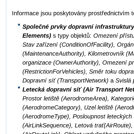
Informace jsou poskytovány prostřednictvím t
Společné prvky dopravní infrastruktu
Elements)
s typy objektů:
Omezení přístu
Stav zařízení (ConditionOfFacility), Orgá
(MaintenanceAuthority), Kilometrovník (M
organizace (OwnerAuthority), Omezení pr
(RestrictionForVehicles), Směr toku doprav
Dopravní síť (TransportNetwork)
a
Svislá 
Letecká dopravní síť (Air Transport Ne
Prostor letiště (AerodromeArea), Kategorie
(AerodromeCategory), Uzel letiště (Aerod
(AerodromeType), Posloupnost leteckých 
(AirLinkSequence), Letová trať(AirRoute), 