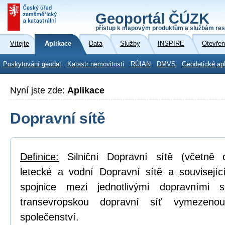
Geoportál ČÚZK
přístup k mapovým produktům a službám res
Vítejte
Aplikace
Data
Služby
INSPIRE
Otevřen
Poskytování geodat
Katastr nemovitostí
RÚIAN
DMVS
Geodetické ap
Nyní jste zde:
Aplikace
Dopravní sítě
Definice:
Silniční Dopravní sítě (včetně cy
letecké a vodní Dopravní sítě a související 
spojnice mezi jednotlivými dopravními s
transevropskou dopravní síť vymezeno
společenství.