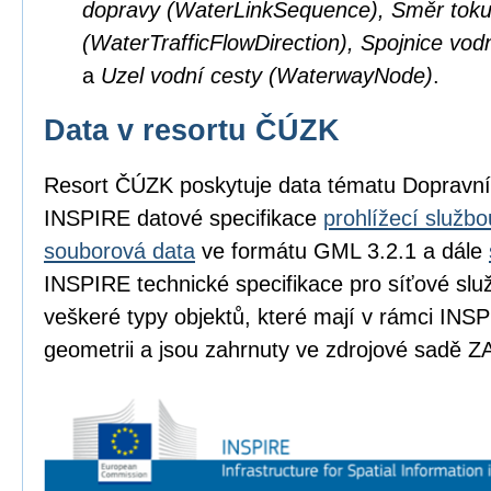
dopravy (WaterLinkSequence), Směr toku
(WaterTrafficFlowDirection), Spojnice vod
a
Uzel vodní cesty (WaterwayNode)
.
Data v resortu ČÚZK
Resort ČÚZK poskytuje data tématu Dopravní
INSPIRE datové specifikace
prohlížecí službo
souborová data
ve formátu GML 3.2.1 a dále
INSPIRE technické specifikace pro síťové slu
veškeré typy objektů, které mají v rámci INSP
geometrii a jsou zahrnuty ve zdrojové sadě