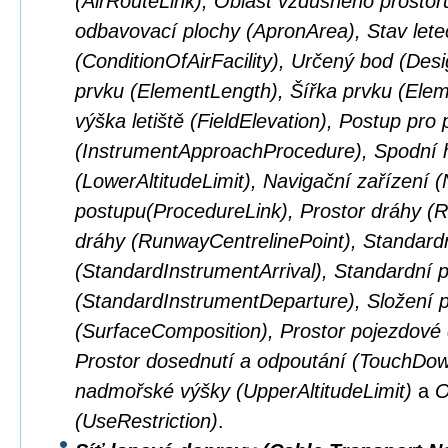
(AirRouteLink), Oblast vzdušného prostor
odbavovací plochy (ApronArea), Stav lete
(ConditionOfAirFacility), Určený bod (Des
prvku (ElementLength), Šířka prvku (El
výška letiště (FieldElevation), Postup pro p
(InstrumentApproachProcedure), Spodní 
(LowerAltitudeLimit), Navigační zařízení 
postupu(ProcedureLink), Prostor dráhy (
dráhy (RunwayCentrelinePoint), Standardní
(StandardInstrumentArrival), Standardní př
(StandardInstrumentDeparture), Složení 
(SurfaceComposition), Prostor pojezdové
Prostor dosednutí a odpoutání (TouchDown
nadmořské výšky (UpperAltitudeLimit)
a
O
(UseRestriction)
.