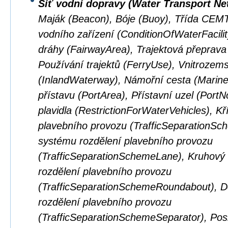
Síť vodní dopravy (Water Transport Ne
Maják (Beacon), Bóje (Buoy), Třída CEM
vodního zařízení (ConditionOfWaterFacilit
dráhy (FairwayArea), Trajektová přeprava
Používání trajektů (FerryUse), Vnitrozem
(InlandWaterway), Námořní cesta (Marin
přístavu (PortArea), Přístavní uzel (Por
plavidla (RestrictionForWaterVehicles), K
plavebního provozu (TrafficSeparationSc
systému rozdělení plavebního provozu
(TrafficSeparationSchemeLane), Kruhový
rozdělení plavebního provozu
(TrafficSeparationSchemeRoundabout), D
rozdělení plavebního provozu
(TrafficSeparationSchemeSeparator), Pos