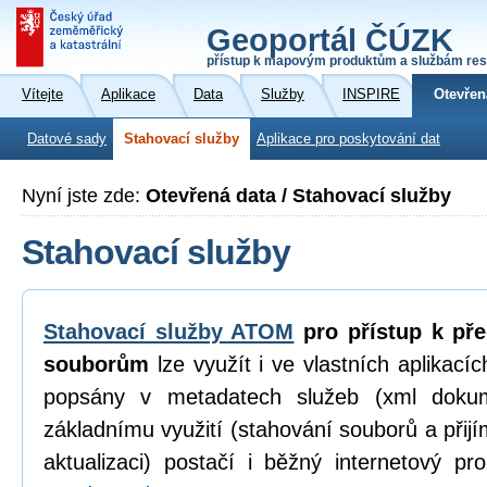
Geoportál ČÚZK
přístup k mapovým produktům a službám res
Vítejte
Aplikace
Data
Služby
INSPIRE
Otevřen
Datové sady
Stahovací služby
Aplikace pro poskytování dat
Nyní jste zde:
Otevřená data / Stahovací služby
Stahovací služby
Stahovací služby ATOM
pro přístup k př
souborům
lze využít i ve vlastních aplikací
popsány v metadatech služeb (xml dokum
základnímu využití (stahování souborů a přijí
aktualizaci) postačí i běžný internetový p