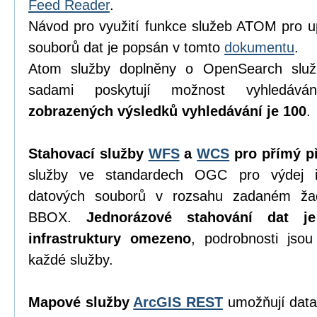
Feed Reader
.
Návod pro využití funkce služeb ATOM pro u
souborů dat je popsán v tomto
dokumentu
.
Atom služby doplněny o OpenSearch služ
sadami poskytují možnost vyhledáv
zobrazených výsledků vyhledávání je 100
.
Stahovací služby
WFS
a
WCS
pro přímý př
služby ve standardech OGC pro výdej in
datových souborů v rozsahu zadaném ža
BBOX.
Jednorázové stahování dat j
infrastruktury omezeno
, podrobnosti jso
každé služby.
Mapové služby
ArcGIS REST
umožňují data