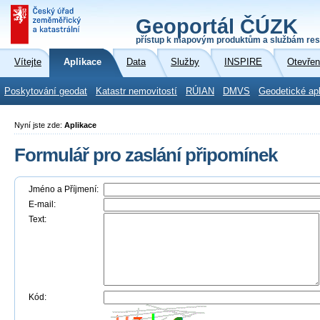
Geoportál ČÚZK
přístup k mapovým produktům a službám res
Vítejte
Aplikace
Data
Služby
INSPIRE
Otevřen
Poskytování geodat
Katastr nemovitostí
RÚIAN
DMVS
Geodetické ap
Nyní jste zde:
Aplikace
Formulář pro zaslání připomínek
Jméno a Příjmení:
E-mail:
Text:
Kód: