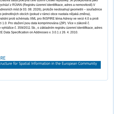
a. Datová sada pokrývá celé území České republiky. Je poskytována jako
ychází z RÚIAN (Registru územní identifikace, adres a nemovitostí).V
dresních míst (k 03. 08. 2026), protože neobsahují geometrii – souřadnice
po jednotlivých obcích (pokud v rámci obce nastala nějaká změna),
validní proti schématu XML pro INSPIRE téma Adresy ve verzi 4.0 a proti
i 1.0. Pro stažení jsou data komprimována (ZIP). Více v zákoně č.
e vyhlášce č. 359/2011 Sb., o základním registru územní identifikace, adres
E Data Specification on Addresses v. 3.0.1 z 26. 4. 2010.