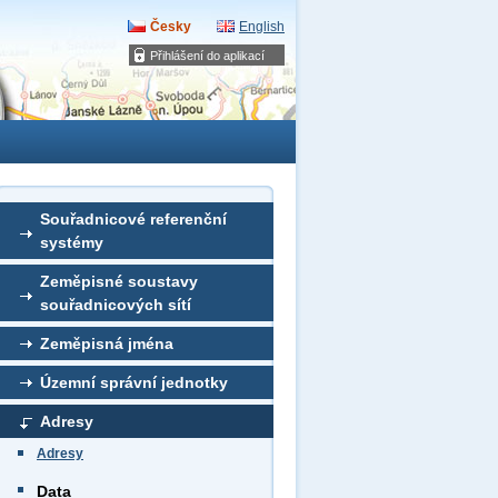
Česky
English
Přihlášení do aplikací
Souřadnicové referenční
systémy
Zeměpisné soustavy
souřadnicových sítí
Zeměpisná jména
Územní správní jednotky
Adresy
Adresy
Data