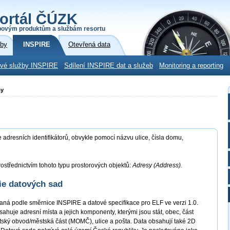
ortál ČÚZK
povým produktům a službám resortu
žby
INSPIRE
Otevřená data
ové služby INSPIRE
Sdílení INSPIRE dat a služeb
Monitoring a reporting
sy
adresních identifikátorů, obvykle pomocí názvu ulice, čísla domu,
ostřednictvím tohoto typu prostorových objektů:
Adresy (Address).
ie datových sad
ná podle směrnice INSPIRE a datové specifikace pro ELF ve verzi 1.0.
je adresní místa a jejich komponenty, kterými jsou stát, obec, část
ský obvod/městská část (MOMČ), ulice a pošta. Data obsahují také 2D