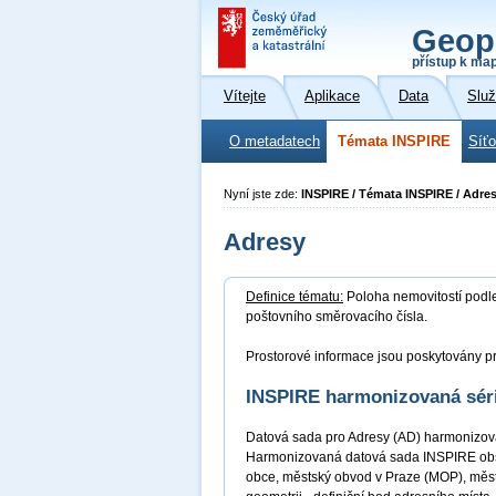
Geop
přístup k ma
Vítejte
Aplikace
Data
Slu
O metadatech
Témata INSPIRE
Síť
Nyní jste zde:
INSPIRE / Témata INSPIRE / Adre
Adresy
Definice tématu:
Poloha nemovitostí podle 
poštovního směrovacího čísla.
Prostorové informace jsou poskytovány pr
INSPIRE harmonizovaná sér
Datová sada pro Adresy (AD) harmonizova
Harmonizovaná datová sada INSPIRE obsahu
obce, městský obvod v Praze (MOP), měst