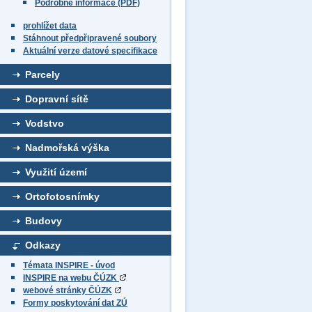
Podrobné informace (PDF)
prohlížet data
Stáhnout předpřipravené soubory
Aktuální verze datové specifikace
Parcely
Dopravní sítě
Vodstvo
Nadmořská výška
Využití území
Ortofotosnímky
Budovy
Odkazy
Témata INSPIRE - úvod
INSPIRE na webu ČÚZK
webové stránky ČÚZK
Formy poskytování dat ZÚ