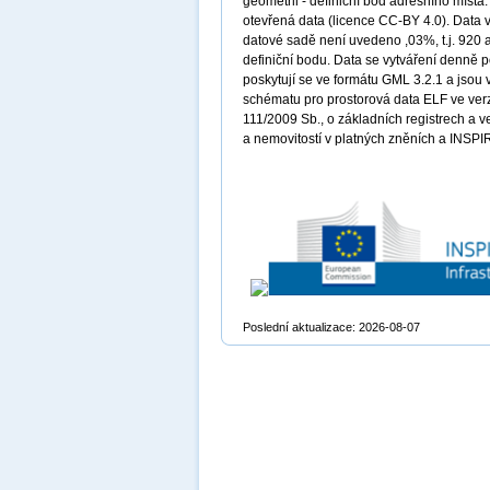
geometrii - definiční bod adresního míst
otevřená data (licence CC-BY 4.0). Data v
datové sadě není uvedeno ,03%, t.j. 920 a
definiční bodu. Data se vytváření denně 
poskytují se ve formátu GML 3.2.1 a jsou 
schématu pro prostorová data ELF ve verz
111/2009 Sb., o základních registrech a v
a nemovitostí v platných zněních a INSPIR
Poslední aktualizace: 2026-08-07