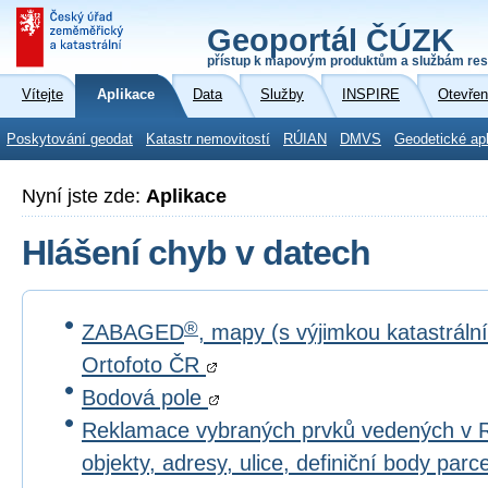
Geoportál ČÚZK
přístup k mapovým produktům a službám res
Vítejte
Aplikace
Data
Služby
INSPIRE
Otevřen
Poskytování geodat
Katastr nemovitostí
RÚIAN
DMVS
Geodetické ap
Nyní jste zde:
Aplikace
Hlášení chyb v datech
®
ZABAGED
, mapy (s výjimkou katastrál
Ortofoto ČR
Bodová pole
Reklamace vybraných prvků vedených v 
objekty, adresy, ulice, definiční body par