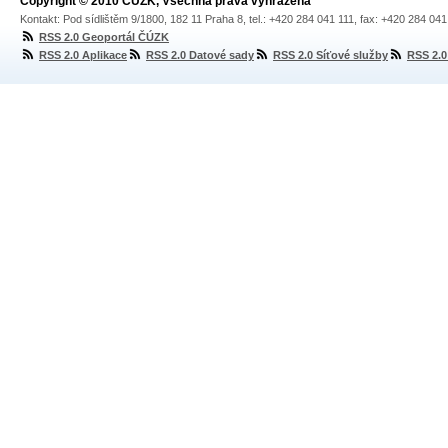
Copyright © 2010 ČÚZK, Všechna práva vyhrazena
Kontakt: Pod sídlištěm 9/1800, 182 11 Praha 8, tel.: +420 284 041 111, fax: +420 284 04
RSS 2.0 Geoportál ČÚZK
RSS 2.0 Aplikace
RSS 2.0 Datové sady
RSS 2.0 Síťové služby
RSS 2.0