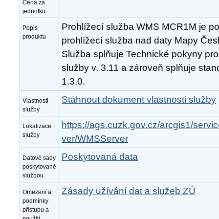
Cena za
jednotku
Prohlížecí služba WMS MCR1M je po
Popis
produktu
prohlížecí služba nad daty Mapy Česk
Služba splňuje Technické pokyny pro
služby v. 3.11 a zároveň splňuje st
1.3.0.
Stáhnout dokument vlastnosti služby
Vlastnosti
služby
https://ags.cuzk.gov.cz/arcgis1/se
Lokalizace
služby
ver/WMSServer
Poskytovaná data
Datové sady
poskytované
službou
Zásady užívání dat a služeb ZÚ
Omezení a
podmínky
přístupu a
použití