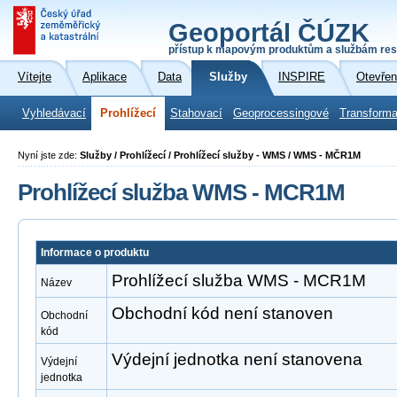
Geoportál ČÚZK
přístup k mapovým produktům a službám res
Vítejte
Aplikace
Data
Služby
INSPIRE
Otevřen
Vyhledávací
Prohlížecí
Stahovací
Geoprocessingové
Transforma
Nyní jste zde:
Služby / Prohlížecí / Prohlížecí služby - WMS / WMS - MČR1M
Prohlížecí služba WMS - MCR1M
Informace o produktu
Prohlížecí služba WMS - MCR1M
Název
Obchodní kód není stanoven
Obchodní
kód
Výdejní jednotka není stanovena
Výdejní
jednotka