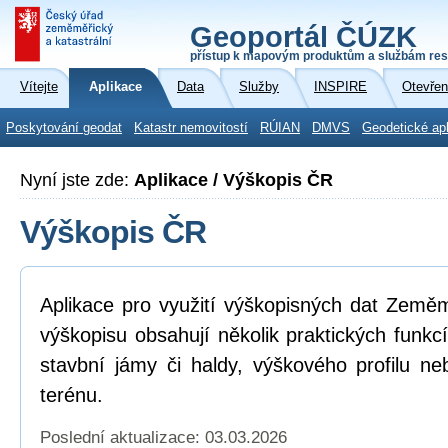
Geoportál ČÚZK
přístup k mapovým produktům a službám res
Vítejte
Aplikace
Data
Služby
INSPIRE
Otevřen
Poskytování geodat
Katastr nemovitostí
RÚIAN
DMVS
Geodetické ap
Nyní jste zde:
Aplikace / Výškopis ČR
Výškopis ČR
Aplikace pro využití výškopisných dat Země
výškopisu obsahují několik praktických funkc
stavbní jámy či haldy, výškového profilu neb
terénu.
Poslední aktualizace: 03.03.2026