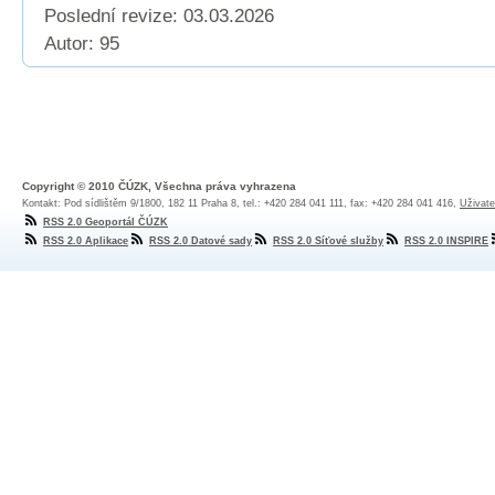
Poslední revize:
03.03.2026
Autor: 95
Copyright © 2010 ČÚZK, Všechna práva vyhrazena
Kontakt: Pod sídlištěm 9/1800, 182 11 Praha 8, tel.: +420 284 041 111, fax: +420 284 041 416,
Uživate
RSS 2.0 Geoportál ČÚZK
RSS 2.0 Aplikace
RSS 2.0 Datové sady
RSS 2.0 Síťové služby
RSS 2.0 INSPIRE