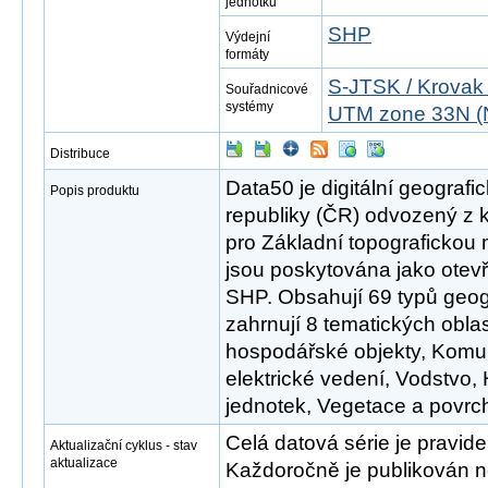
jednotku
SHP
Výdejní
formáty
S-JTSK / Krovak
Souřadnicové
systémy
UTM zone 33N (
Distribuce
Data50 je digitální geograf
Popis produktu
republiky (ČR) odvozený z 
pro Základní topografickou
jsou poskytována jako otev
SHP. Obsahují 69 typů geog
zahrnují 8 tematických oblast
hospodářské objekty, Komu
elektrické vedení, Vodstvo
jednotek, Vegetace a povrch,
Celá datová série je pravid
Aktualizační cyklus - stav
aktualizace
Každoročně je publikován no