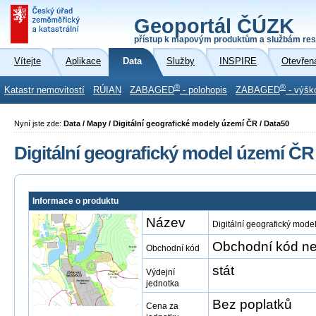
Geoportál ČÚZK
přístup k mapovým produktům a službám res
Vítejte
Aplikace
Data
Služby
INSPIRE
Otevřen
®
®
Katastr nemovitostí
RÚIAN
ZABAGED
- polohopis
ZABAGED
- výšk
Nyní jste zde:
Data / Mapy / Digitální geografické modely území ČR / Data50
Digitální geografický model území ČR
Informace o produktu
Název
Digitální geografický mod
Obchodní kód ne
Obchodní kód
stát
Výdejní
jednotka
Bez poplatků
Cena za