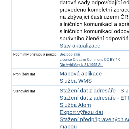
datové sady odpovídající e
provedeno kompletní zprac
na zbývající části území ČR
silničních komunikací a spr
silničních komunikací odpov
správního členění odpovídá 
Stav aktualizace
Podmínky přístupu a použití
Bez poplatků
Licence Creative Commons CC BY 4.0
Dle Vyhlášky č. 31/1995 Sb.
Mapová aplikace
Prohlížení dat
Služba WMS
Stažení dat z adresáře - S
Stahování dat
Stažení dat z adresáře - 
Služba Atom
Export výřezu dat
Stažení předpřipravených s
mapou