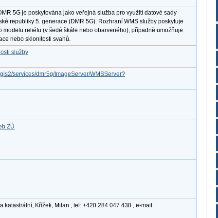
DMR 5G je poskytována jako veřejná služba pro využití datové sady
České republiky 5. generace (DMR 5G). Rozhraní WMS služby poskytuje
o modelu reliéfu (v šedé škále nebo obarveného), případně umožňuje
ace nebo sklonitosti svahů.
osti služby
arcgis2/services/dmr5g/ImageServer/WMSServer?
žeb ZÚ
atastrální, Křížek, Milan , tel: +420 284 047 430 , e-mail: