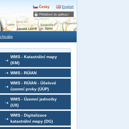
Česky
English
Přihlášení do aplikací
chiválie
WMS - Katastrální mapy
(KM)
WMS - RÚIAN
WMS - RÚIAN - Účelové
územní prvky (ÚÚP)
WMS - Územní jednotky
(UX)
WMS - Digitalizace
katastrální mapy (DG)