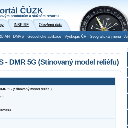
ortál ČÚZK
povým produktům a službám resortu
by
INSPIRE
Otevřená data
RÚIAN
DMVS
Geodetické aplikace
Výškopis ČR
Geografická jména
Ar
S - DMR 5G (Stínovaný model reliéfu)
DMR 5G (Stínovaný model reliéfu)
ven
anovena