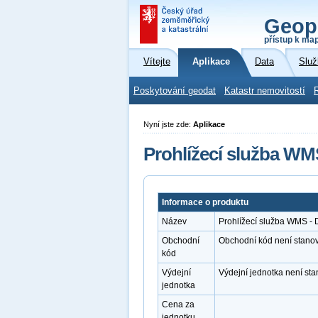
Geop
přístup k ma
Vítejte
Aplikace
Data
Služ
Poskytování geodat
Katastr nemovitostí
Nyní jste zde:
Aplikace
Prohlížecí služba WM
Informace o produktu
Název
Prohlížecí služba WMS - 
Obchodní
Obchodní kód není stano
kód
Výdejní
Výdejní jednotka není st
jednotka
Cena za
jednotku