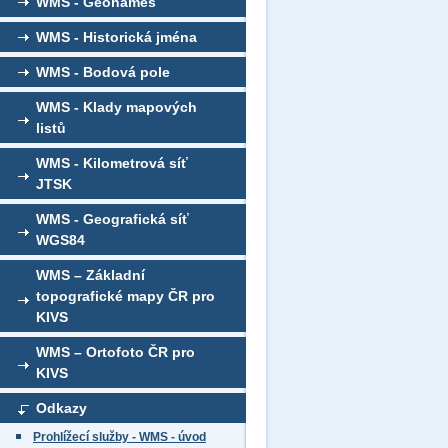
WMS - Geonames
WMS - Historická jména
WMS - Bodová pole
WMS - Klady mapových
listů
WMS - Kilometrová síť
JTSK
WMS - Geografická síť
WGS84
WMS – Základní
topografické mapy ČR pro
KIVS
WMS – Ortofoto ČR pro
KIVS
Odkazy
Prohlížecí služby - WMS - úvod