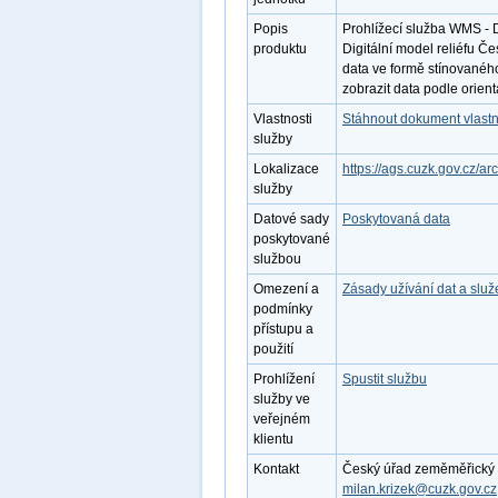
Popis
Prohlížecí služba WMS - 
produktu
Digitální model reliéfu 
data ve formě stínovanéh
zobrazit data podle orient
Vlastnosti
Stáhnout dokument vlastn
služby
Lokalizace
https://ags.cuzk.gov.cz/
služby
Datové sady
Poskytovaná data
poskytované
službou
Omezení a
Zásady užívání dat a slu
podmínky
přístupu a
použití
Prohlížení
Spustit službu
služby ve
veřejném
klientu
Kontakt
Český úřad zeměměřický a k
milan.krizek@cuzk.gov.cz