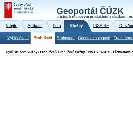
Geoportál ČÚZK
přístup k mapovým produktům a službám res
Vítejte
Aplikace
Data
Služby
INSPIRE
Otevřen
Vyhledávací
Prohlížecí
Stahovací
Geoprocessingové
Transforma
Nyní jste zde:
Služby / Prohlížecí / Prohlížecí služby - WMTS / WMTS - Přehledová