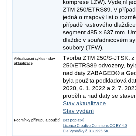
komprese LZW). Výdejní jed
ZTM 250/ETRS89. V případ
jedná o mapový list o rozm
případě rastrového dlaždice
segment 485 × 637 mm. Umís
dlaždic v souřadnicovém sys
soubory (TFW).
Tvorba ZTM 250/S-JTSK, z 
Aktualizacni cyklus - stav
aktualizace
250/ETRS89 odvozeny, byla
nad daty ZABAGED® a Geo
byla použita podkladová dat
2020, 6. 1. 2022 a 2. 7. 20
proběhla nad daty se stavem
Stav aktualizace
Stav vydání
Podmínky přístupu a použití
Bez poplatků
Licence Creative Commons CC BY 4.0
Dle Vyhlášky č. 31/1995 Sb.