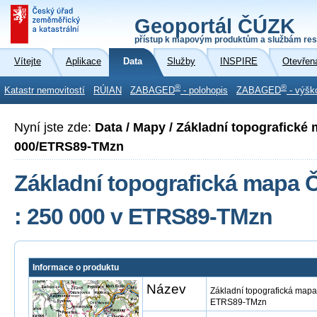
Geoportál ČÚZK
přístup k mapovým produktům a službám res
Vítejte
Aplikace
Data
Služby
INSPIRE
Otevřen
®
®
Katastr nemovitostí
RÚIAN
ZABAGED
- polohopis
ZABAGED
- výšk
Nyní jste zde:
Data / Mapy / Základní topografické
000/ETRS89-TMzn
Základní topografická mapa Č
: 250 000 v ETRS89-TMzn
Informace o produktu
Název
Základní topografická mapa
ETRS89-TMzn