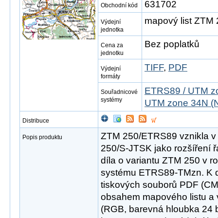
631702
Obchodní kód
mapový list ZTM
Výdejní
jednotka
Bez poplatků
Cena za
jednotku
TIFF
,
PDF
Výdejní
formáty
ETRS89 / UTM zo
Souřadnicové
systémy
UTM zone 34N (N
Distribuce
ZTM 250/ETRS89 vznikla v
Popis produktu
250/S-JTSK jako rozšíření 
díla o variantu ZTM 250 v 
systému ETRS89-TMzn. K di
tiskových souborů PDF (CM
obsahem mapového listu a v
(RGB, barevná hloubka 24 bit