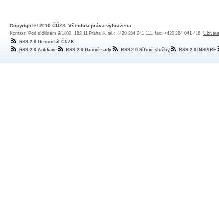
Copyright © 2010 ČÚZK, Všechna práva vyhrazena
Kontakt: Pod sídlištěm 9/1800, 182 11 Praha 8, tel.: +420 284 041 111, fax: +420 284 041 416,
Uživate
RSS 2.0 Geoportál ČÚZK
RSS 2.0 Aplikace
RSS 2.0 Datové sady
RSS 2.0 Síťové služby
RSS 2.0 INSPIRE