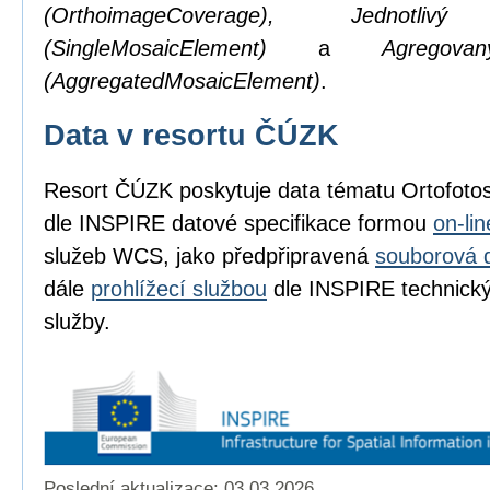
(OrthoimageCoverage), Jednotl
(SingleMosaicElement)
a
Agregov
(AggregatedMosaicElement)
.
Data v resortu ČÚZK
Resort ČÚZK poskytuje data tématu Ortofot
dle INSPIRE datové specifikace formou
on-li
služeb WCS, jako předpřipravená
souborová 
dále
prohlížecí službou
dle INSPIRE technickýc
služby.
Poslední aktualizace: 03.03.2026