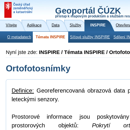
Geoportál ČÚZK
přístup k mapovým produktům a službám res
Vítejte
Aplikace
Data
Služby
INSPIRE
Otevřen
O metadatech
Témata INSPIRE
Síťové služby INSPIRE
Sdílení I
Nyní jste zde:
INSPIRE / Témata INSPIRE / Ortofot
Ortofotosnímky
Definice:
Georeferencovaná obrazová data po
leteckými senzory.
Prostorové informace jsou poskytovány
prostorových objektů:
Pokrytí or