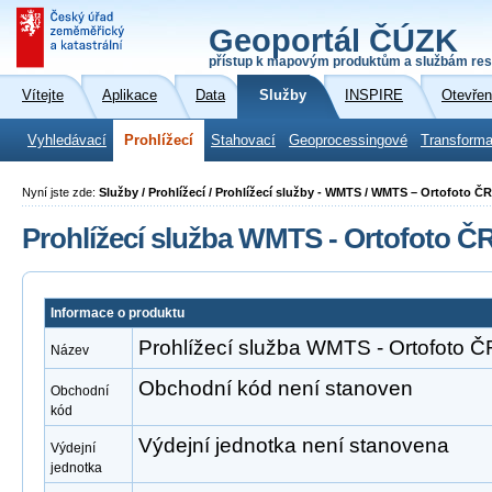
Geoportál ČÚZK
přístup k mapovým produktům a službám res
Vítejte
Aplikace
Data
Služby
INSPIRE
Otevřen
Vyhledávací
Prohlížecí
Stahovací
Geoprocessingové
Transforma
Nyní jste zde:
Služby / Prohlížecí / Prohlížecí služby - WMTS / WMTS – Ortofoto ČR
Prohlížecí služba WMTS - Ortofoto Č
Informace o produktu
Prohlížecí služba WMTS - Ortofoto Č
Název
Obchodní kód není stanoven
Obchodní
kód
Výdejní jednotka není stanovena
Výdejní
jednotka