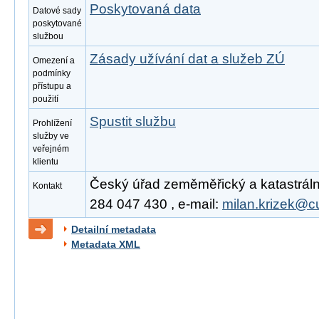
Poskytovaná data
Datové sady
poskytované
službou
Zásady užívání dat a služeb ZÚ
Omezení a
podmínky
přístupu a
použití
Spustit službu
Prohlížení
služby ve
veřejném
klientu
Český úřad zeměměřický a katastrální,
Kontakt
284 047 430 , e-mail:
milan.krizek@c
Detailní metadata
Metadata XML