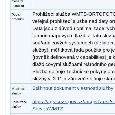
Cena za
jednotku
Prohlížecí služba WMTS-ORTOFOTO 
Popis
produktu
veřejná prohlížecí služba nad daty or
Data jsou z důvodu optimalizace rych
formou mapových dlaždic. Tato služb
souřadnicových systémech (definovan
služby), měřítková řada použitá pro j
(rovněž definovaná v capabilities) je 
dlaždicovými službami Národního ge
Služba splňuje Technické pokyny pro
služby v. 3.11 a zároveň splňuje st
Stáhnout dokument vlastnosti služby
Vlastnosti
služby
https://ags.cuzk.gov.cz/arcgis1/re
Lokalizace
služby
Server/WMTS