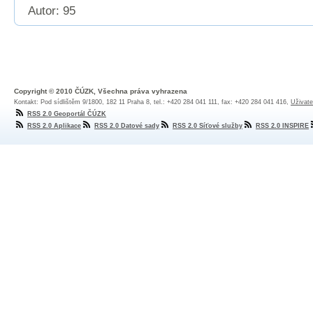
Autor: 95
Copyright © 2010 ČÚZK, Všechna práva vyhrazena
Kontakt: Pod sídlištěm 9/1800, 182 11 Praha 8, tel.: +420 284 041 111, fax: +420 284 041 416,
Uživate
RSS 2.0 Geoportál ČÚZK
RSS 2.0 Aplikace
RSS 2.0 Datové sady
RSS 2.0 Síťové služby
RSS 2.0 INSPIRE