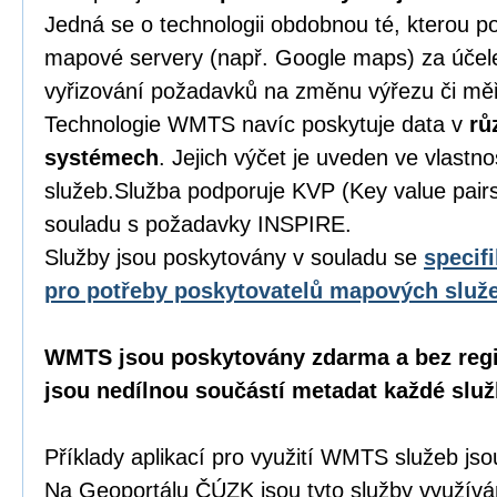
Jedná se o technologii obdobnou té, kterou p
mapové servery (např. Google maps) za účel
vyřizování požadavků na změnu výřezu či mě
Technologie WMTS navíc poskytuje data v
rů
systémech
. Jejich výčet je uveden ve vlastno
služeb.Služba podporuje KVP (Key value pairs)
souladu s požadavky INSPIRE.
Služby jsou poskytovány v souladu se
specif
pro potřeby poskytovatelů mapových služ
WMTS jsou poskytovány zdarma a bez regi
jsou nedílnou součástí metadat každé služ
Příklady aplikací pro využití WMTS služeb j
Na Geoportálu ČÚZK jsou tyto služby využívá