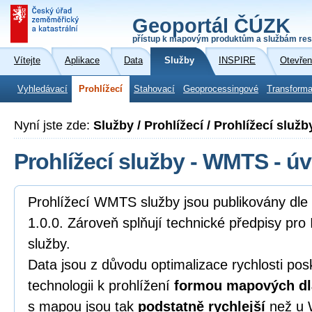
Geoportál ČÚZK
přístup k mapovým produktům a službám res
Vítejte
Aplikace
Data
Služby
INSPIRE
Otevřen
Vyhledávací
Prohlížecí
Stahovací
Geoprocessingové
Transforma
Nyní jste zde:
Služby / Prohlížecí / Prohlížecí služ
Prohlížecí služby - WMTS - ú
Prohlížecí WMTS služby jsou publikovány d
1.0.0. Zároveň splňují technické předpisy pro
služby.
Data jsou z důvodu optimalizace rychlosti pos
technologii k prohlížení
formou mapových dl
s mapou jsou tak
podstatně rychlejší
než u 