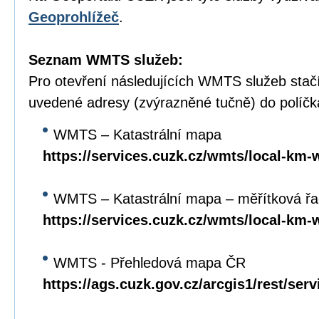
Geoprohlížeč
.
Seznam WMTS služeb:
Pro otevření následujících WMTS služeb stačí
uvedené adresy (zvýrazněné tučně) do políč
WMTS – Katastrální mapa
https://services.cuzk.cz/wmts/local-km-
WMTS – Katastrální mapa – měřítková ř
https://services.cuzk.cz/wmts/local-km
WMTS - Přehledová mapa ČR
https://ags.cuzk.gov.cz/arcgis1/rest/se