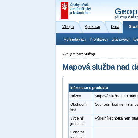
Geop
přístup k ma
Vítejte
Aplikace
Data
Služ
Vyhledávací
Prohlížecí
Stahovací
Ge
Nyní jste zde:
Služby
Mapová služba nad d
Informace o produktu
Název
Mapová služba nad daty
Obchodní
Obchodní kód není stano
kód
Výdejní
Výdejní jednotka není st
jednotka
Cena za
jednotku