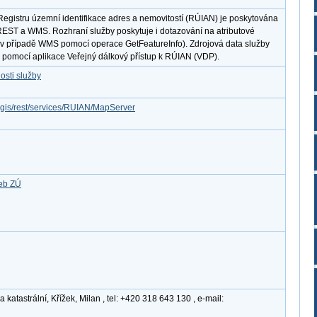
egistru územní identifikace adres a nemovitostí (RÚIAN) je poskytována
 REST a WMS. Rozhraní služby poskytuje i dotazování na atributové
v případě WMS pomocí operace GetFeatureInfo). Zdrojová data služby
 pomocí aplikace Veřejný dálkový přístup k RÚIAN (VDP).
osti služby
rcgis/rest/services/RUIAN/MapServer
žeb ZÚ
atastrální, Křížek, Milan , tel: +420 318 643 130 , e-mail: