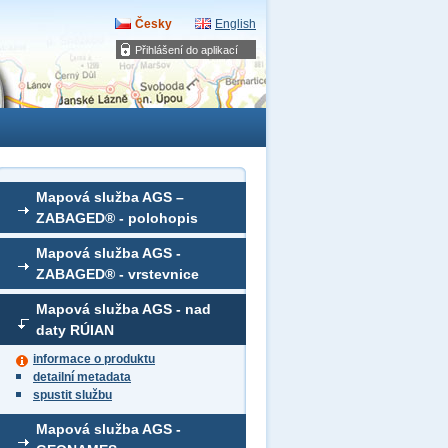
Česky
English
Přihlášení do aplikací
Mapová služba AGS –
ZABAGED® - polohopis
Mapová služba AGS -
ZABAGED® - vrstevnice
Mapová služba AGS - nad
daty RÚIAN
informace o produktu
detailní metadata
spustit službu
Mapová služba AGS -