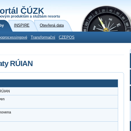
ortál ČÚZK
povým produktům a službám resortu
by
INSPIRE
Otevřená data
oprocessingové
Transformační
CZEPOS
aty RÚIAN
 RÚIAN
ven
anovena