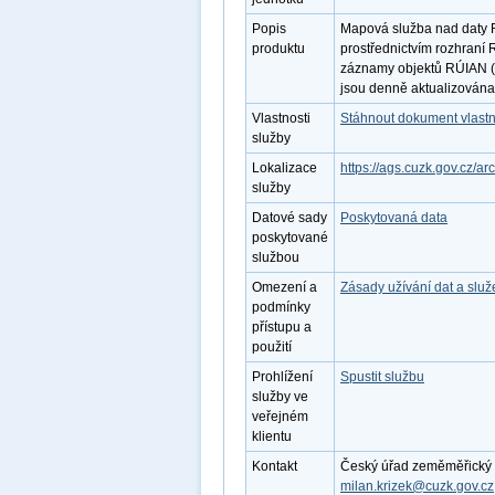
Popis
Mapová služba nad daty R
produktu
prostřednictvím rozhraní
záznamy objektů RÚIAN (
jsou denně aktualizována
Vlastnosti
Stáhnout dokument vlastn
služby
Lokalizace
https://ags.cuzk.gov.cz/a
služby
Datové sady
Poskytovaná data
poskytované
službou
Omezení a
Zásady užívání dat a slu
podmínky
přístupu a
použití
Prohlížení
Spustit službu
služby ve
veřejném
klientu
Kontakt
Český úřad zeměměřický a k
milan.krizek@cuzk.gov.cz