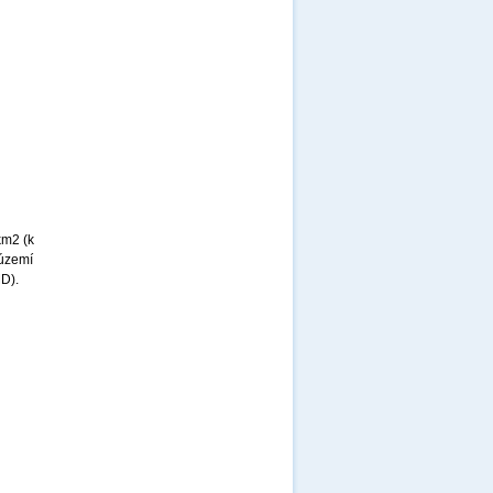
km2 (k
 území
MD).