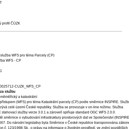
T
 profil ČÚZK
 služba WFS pro téma Parcely (CP)
užba WFS - CP
01
00025712-CUZK_WFS_CP
za službu
měměřický a katastrální
přístupem (WFS) pro téma Katastrální parcely (CP) podle směrnice INSPIRE. Služ
rývá celé území České republiky. Služba se provozuje v on-line režimu. Služba
 stahovací služby verze 3.0.1 a zároveň splňuje standard OGC WFS 2.0.0.
ě směrnice o vybudování infrastruktury prostorových dat ve Společenství (INSPIRE
 2007. Do národní legislativy byla Směrnice v České republice transponována záko
on č. 123/1998 Sb., o právu na informace o životním prostředí, ve znění pozdějších