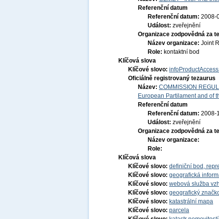
Referenční datum
Referenční datum:
2008-
Událost:
zveřejnění
Organizace zodpovědná za t
Název organizace:
Joint 
Role:
kontaktní bod
Klíčová slova
Klíčové slovo:
infoProductAccess
Oficiálně registrovaný tezaurus
Název:
COMMISSION REGULATI
European Partilament and of th
Referenční datum
Referenční datum:
2008-
Událost:
zveřejnění
Organizace zodpovědná za t
Název organizace:
Role:
Klíčová slova
Klíčové slovo:
definiční bod, repr
Klíčové slovo:
geografická infor
Klíčové slovo:
webová služba vzh
Klíčové slovo:
geografický značko
Klíčové slovo:
katastrální mapa
Klíčové slovo:
parcela