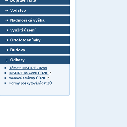
Dopravní sítě
Vodstvo
Nadmořská výška
Využití území
Ortofotosnímky
Budovy
Odkazy
Témata INSPIRE - úvod
INSPIRE na webu ČÚZK
webové stránky ČÚZK
Formy poskytování dat ZÚ