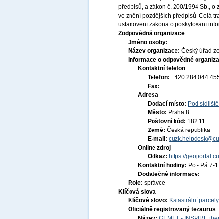
předpisů, a zákon č. 200/1994 Sb., o
ve znění pozdějších předpisů. Celá t
ustanovení zákona o poskytování infor
Zodpovědná organizace
Jméno osoby:
Název organizace:
Český úřad ze
Informace o odpovědné organiza
Kontaktní telefon
Telefon:
+420 284 044 45
Fax:
Adresa
Dodací místo:
Pod sídlišt
Město:
Praha 8
Poštovní kód:
182 11
Země:
Česká republika
E-mail:
cuzk.helpdesk@cu
Online zdroj
Odkaz:
https://geoportal.c
Kontaktní hodiny:
Po - Pá 7-
Dodatečné informace:
Role:
správce
Klíčová slova
Klíčové slovo:
Katastrální parcely
Oficiálně registrovaný tezaurus
Název:
GEMET - INSPIRE them