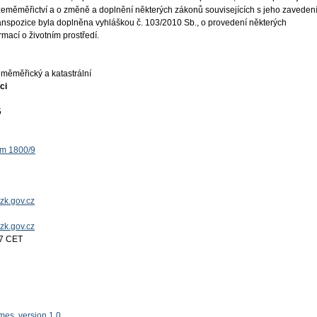
 zeměměřictví a o změně a doplnění některých zákonů souvisejících s jeho zaveden
ranspozice byla doplněna vyhláškou č. 103/2010 Sb., o provedení některých
mací o životním prostředí.
měměřický a katastrální
ci
5
ěm 1800/9
zk.gov.cz
uzk.gov.cz
17 CET
es, version 1.0