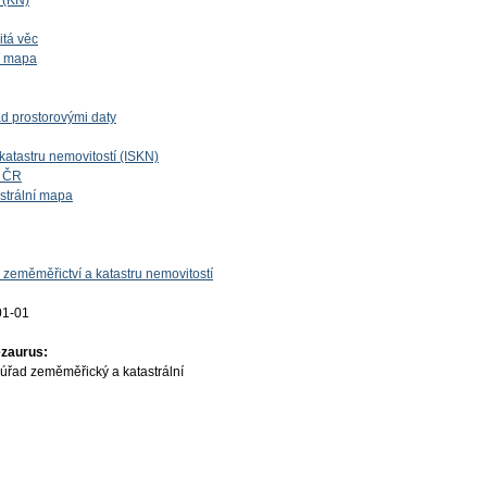
í (KN)
itá věc
ní mapa
d prostorovými daty
katastru nemovitostí (ISKN)
í ČR
astrální mapa
 zeměměřictví a katastru nemovitostí
01-01
ezaurus:
úřad zeměměřický a katastrální