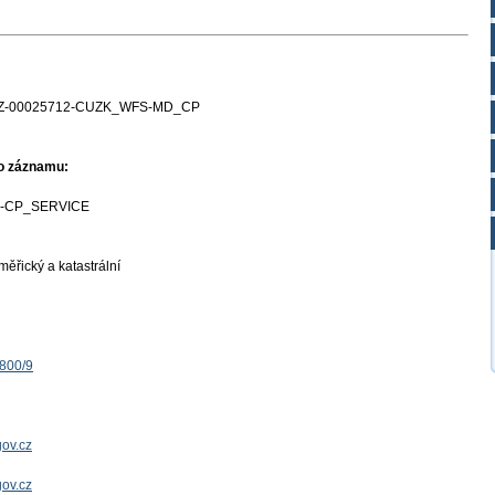
Z-00025712-CUZK_WFS-MD_CP
ho záznamu:
-CP_SERVICE
ěřický a katastrální
1800/9
ov.cz
gov.cz