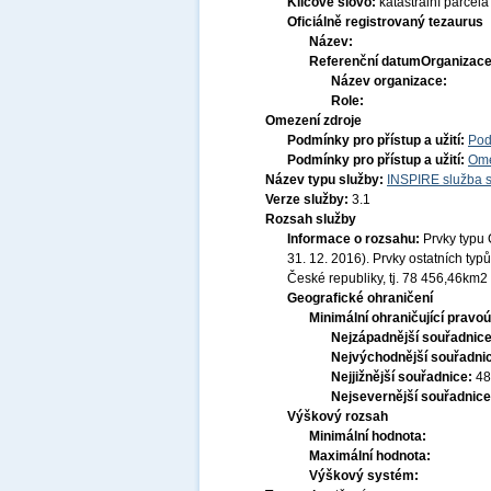
Klíčové slovo:
katastrální parcela
Oficiálně registrovaný tezaurus
Název:
Referenční datum
Organizace
Název organizace:
Role:
Omezení zdroje
Podmínky pro přístup a užití:
Pod
Podmínky pro přístup a užití:
Ome
Název typu služby:
INSPIRE služba s
Verze služby:
3.1
Rozsah služby
Informace o rozsahu:
Prvky typu 
31. 12. 2016). Prvky ostatních t
České republiky, tj. 78 456,46km2
Geografické ohraničení
Minimální ohraničující pravoú
Nejzápadnější souřadnic
Nejvýchodnější souřadni
Nejjižnější souřadnice:
48
Nejsevernější souřadnic
Výškový rozsah
Minimální hodnota:
Maximální hodnota:
Výškový systém: