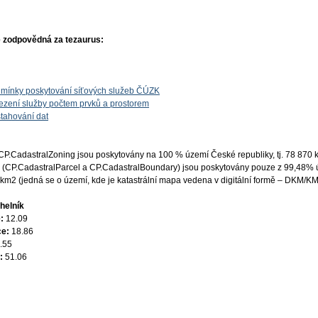
 zodpovědná za tezaurus:
mínky poskytování síťových služeb ČÚZK
zení služby počtem prvků a prostorem
tahování dat
CP.CadastralZoning jsou poskytovány na 100 % území České republiky, tj. 78 870 
ypů (CP.CadastralParcel a CP.CadastralBoundary) jsou poskytovány pouze z 99,48%
 km2 (jedná se o území, kde je katastrální mapa vedena v digitální formě – DKM/K
helník
e:
12.09
ce:
18.86
.55
e:
51.06