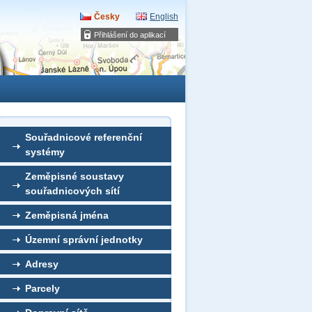
Česky
English
Přihlášení do aplikací
Souřadnicové referenční
systémy
Zeměpisné soustavy
souřadnicových sítí
Zeměpisná jména
Územní správní jednotky
Adresy
Parcely