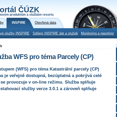
ortál ČÚZK
povým produktům a službám resortu
žby
INSPIRE
Otevřená data
ové služby INSPIRE
Sdílení INSPIRE dat a služeb
Monitoring a reporting
ly
užba WFS pro téma Parcely (CP)
stupem (WFS) pro téma Katastrální parcely (CP)
a je veřejně dostupná, bezúplatná a pokrývá celé
se provozuje v on-line režimu. Služba splňuje
tahovací služby verze 3.0.1 a zároveň splňuje