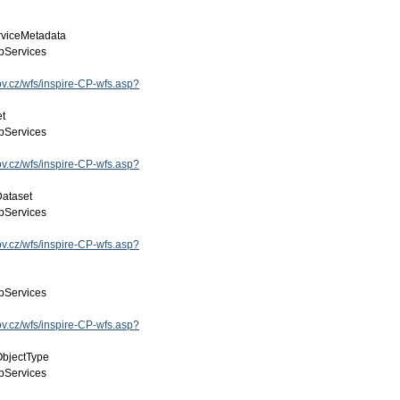
viceMetadata
Services
gov.cz/wfs/inspire-CP-wfs.asp?
et
Services
gov.cz/wfs/inspire-CP-wfs.asp?
Dataset
Services
gov.cz/wfs/inspire-CP-wfs.asp?
Services
gov.cz/wfs/inspire-CP-wfs.asp?
ObjectType
Services