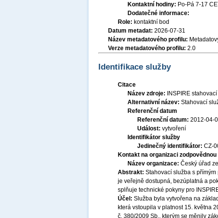
Kontaktní hodiny:
Po-Pá 7-17 CE
Dodatečné informace:
Role:
kontaktní bod
Datum metadat:
2026-07-31
Název metadatového profilu:
Metadatový
Verze metadatového profilu:
2.0
Identifikace služby
Citace
Název zdroje:
INSPIRE stahovací
Alternativní název:
Stahovací sl
Referenční datum
Referenční datum:
2012-04-
Událost:
vytvoření
Identifikátor služby
Jedinečný identifikátor:
CZ-
Kontakt na organizaci zodpovědnou 
Název organizace:
Český úřad ze
Abstrakt:
Stahovací služba s přímým 
je veřejně dostupná, bezúplatná a pok
splňuje technické pokyny pro INSPIRE
Účel:
Služba byla vytvořena na základ
která vstoupila v platnost 15. května
č. 380/2009 Sb., kterým se měnily zák