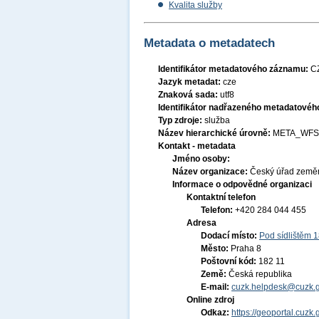
Kvalita služby
Metadata o metadatech
Identifikátor metadatového záznamu:
C
Jazyk metadat:
cze
Znaková sada:
utf8
Identifikátor nadřazeného metadatové
Typ zdroje:
služba
Název hierarchické úrovně:
META_WFS
Kontakt - metadata
Jméno osoby:
Název organizace:
Český úřad zeměm
Informace o odpovědné organizaci
Kontaktní telefon
Telefon:
+420 284 044 455
Adresa
Dodací místo:
Pod sídlištěm 
Město:
Praha 8
Poštovní kód:
182 11
Země:
Česká republika
E-mail:
cuzk.helpdesk@cuzk.g
Online zdroj
Odkaz:
https://geoportal.cuzk.