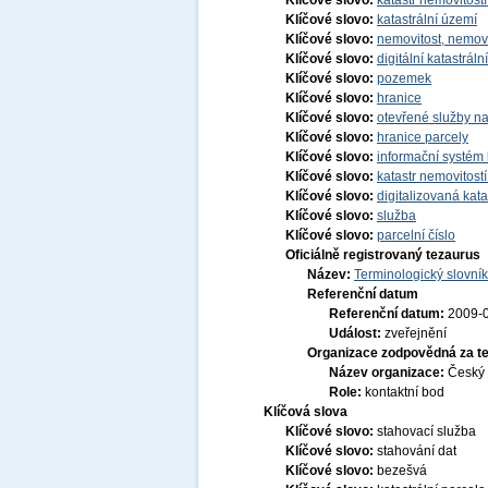
Klíčové slovo:
katastr nemovitost
Klíčové slovo:
katastrální území
Klíčové slovo:
nemovitost, nemov
Klíčové slovo:
digitální katastrál
Klíčové slovo:
pozemek
Klíčové slovo:
hranice
Klíčové slovo:
otevřené služby na
Klíčové slovo:
hranice parcely
Klíčové slovo:
informační systém 
Klíčové slovo:
katastr nemovitost
Klíčové slovo:
digitalizovaná kat
Klíčové slovo:
služba
Klíčové slovo:
parcelní číslo
Oficiálně registrovaný tezaurus
Název:
Terminologický slovník
Referenční datum
Referenční datum:
2009-
Událost:
zveřejnění
Organizace zodpovědná za t
Název organizace:
Český 
Role:
kontaktní bod
Klíčová slova
Klíčové slovo:
stahovací služba
Klíčové slovo:
stahování dat
Klíčové slovo:
bezešvá