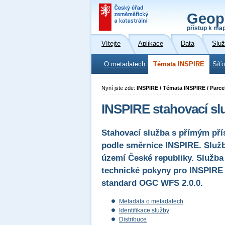
Geop
přístup k ma
Vítejte
Aplikace
Data
Slu
O metadatech
Témata INSPIRE
Síť
Nyní jste zde:
INSPIRE / Témata INSPIRE / Parce
INSPIRE stahovací sl
Stahovací služba s přímým pří
podle směrnice INSPIRE. Služb
území České republiky. Služba 
technické pokyny pro INSPIRE s
standard OGC WFS 2.0.0.
Metadata o metadatech
Identifikace služby
Distribuce