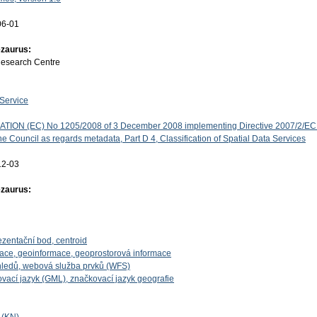
06-01
ezaurus:
Research Centre
Service
ON (EC) No 1205/2008 of 3 December 2008 implementing Directive 2007/2/EC 
e Council as regards metadata, Part D 4, Classification of Spatial Data Services
12-03
ezaurus:
ezentační bod, centroid
mace, geoinformace, geoprostorová informace
ledů, webová služba prvků (WFS)
vací jazyk (GML), značkovací jazyk geografie