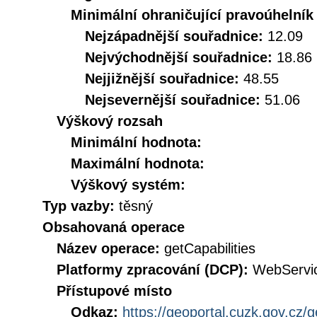
Minimální ohraničující pravoúhelník
Nejzápadnější souřadnice:
12.09
Nejvýchodnější souřadnice:
18.86
Nejjižnější souřadnice:
48.55
Nejsevernější souřadnice:
51.06
Výškový rozsah
Minimální hodnota:
Maximální hodnota:
Výškový systém:
Typ vazby:
těsný
Obsahovaná operace
Název operace:
getCapabilities
Platformy zpracování (DCP):
WebServi
Přístupové místo
Odkaz:
https://geoportal.cuzk.gov.cz/