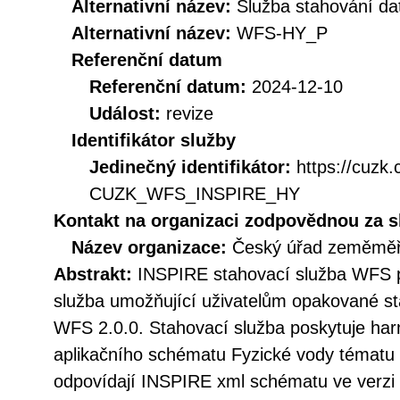
Alternativní název:
Služba stahování d
Alternativní název:
WFS-HY_P
Referenční datum
Referenční datum:
2024-12-10
Událost:
revize
Identifikátor služby
Jedinečný identifikátor:
https://cuzk
CUZK_WFS_INSPIRE_HY
Kontakt na organizaci zodpovědnou za s
Název organizace:
Český úřad zeměměři
Abstrakt:
INSPIRE stahovací služba WFS p
služba umožňující uživatelům opakované st
WFS 2.0.0. Stahovací služba poskytuje h
aplikačního schématu Fyzické vody tématu 
odpovídají INSPIRE xml schématu ve verzi 