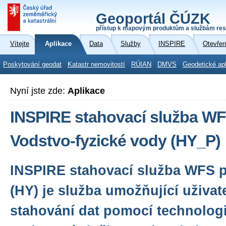
Geoportál ČÚZK
přístup k mapovým produktům a službám res
Vítejte
Aplikace
Data
Služby
INSPIRE
Otevřen
Poskytování geodat
Katastr nemovitostí
RÚIAN
DMVS
Geodetické ap
Nyní jste zde:
Aplikace
INSPIRE stahovací služba WF
Vodstvo-fyzické vody (HY_P)
INSPIRE stahovací služba WFS 
(HY) je služba umožňující uživa
stahování dat pomocí technologi