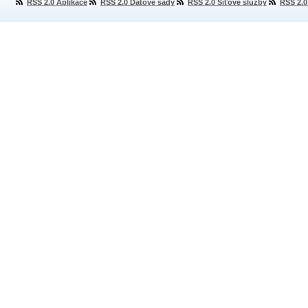
RSS 2.0 Aplikace
RSS 2.0 Datové sady
RSS 2.0 Síťové služby
RSS 2.0