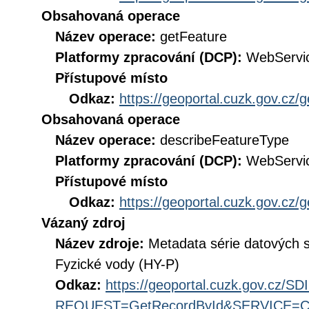
Obsahovaná operace
Název operace:
getFeature
Platformy zpracování (DCP):
WebServi
Přístupové místo
Odkaz:
https://geoportal.cuzk.gov.cz/
Obsahovaná operace
Název operace:
describeFeatureType
Platformy zpracování (DCP):
WebServi
Přístupové místo
Odkaz:
https://geoportal.cuzk.gov.cz/
Vázaný zdroj
Název zdroje:
Metadata série datových 
Fyzické vody (HY-P)
Odkaz:
https://geoportal.cuzk.gov.cz/S
REQUEST=GetRecordById&SERVICE=CS