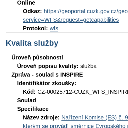
Online
Odkaz:
https://geoportal.cuzk.gov.cz/ge
service=WFS&request=getcapabilities
Protokol:
wfs
Kvalita služby
Úroveň působnosti
Úroveň popisu kvality:
služba
Zpráva - soulad s INSPIRE
Identifikátor zkoušky:
Kód:
CZ-00025712-CUZK_WFS_INSPIRE
Soulad
Specifikace
Název zdroje:
Nařízení Komise (ES) č. 9
kterým se provádí směrnice Evropského 