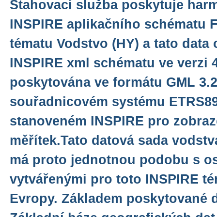
Stahovací služba poskytuje har
INSPIRE aplikačního schématu F
tématu Vodstvo (HY) a tato data 
INSPIRE xml schématu ve verzi 4
poskytována ve formátu GML 3.2.
souřadnicovém systému ETRS8
stanoveném INSPIRE pro zobraze
měřítek.Tato datová sada vodstv
má proto jednotnou podobu s os
vytvářenými pro toto INSPIRE té
Evropy. Základem poskytované d