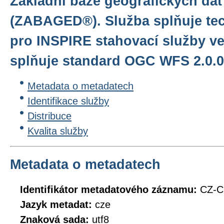
Základní báze geografických dat
(ZABAGED®). Služba splňuje te
pro INSPIRE stahovací služby ve
splňuje standard OGC WFS 2.0.0
Metadata o metadatech
Identifikace služby
Distribuce
Kvalita služby
Metadata o metadatech
Identifikátor metadatového záznamu:
CZ-
Jazyk metadat:
cze
Znaková sada:
utf8