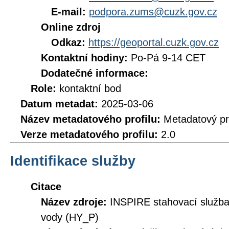
E-mail:
podpora.zums@cuzk.gov.cz
Online zdroj
Odkaz:
https://geoportal.cuzk.gov.cz
Kontaktní hodiny:
Po-Pá 9-14 CET
Dodatečné informace:
Role:
kontaktní bod
Datum metadat:
2025-03-06
Název metadatového profilu:
Metadatový pr
Verze metadatového profilu:
2.0
Identifikace služby
Citace
Název zdroje:
INSPIRE stahovací služb
vody (HY_P)