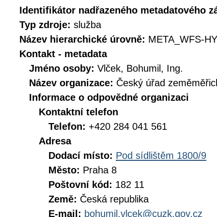
Identifikátor nadřazeného metadatového 
Typ zdroje:
služba
Název hierarchické úrovně:
META_WFS-HY
Kontakt - metadata
Jméno osoby:
Vlček, Bohumil, Ing.
Název organizace:
Český úřad zeměměřick
Informace o odpovědné organizaci
Kontaktní telefon
Telefon:
+420 284 041 561
Adresa
Dodací místo:
Pod sídlištěm 1800/9
Město:
Praha 8
Poštovní kód:
182 11
Země:
Česká republika
E-mail:
bohumil.vlcek@cuzk.gov.cz