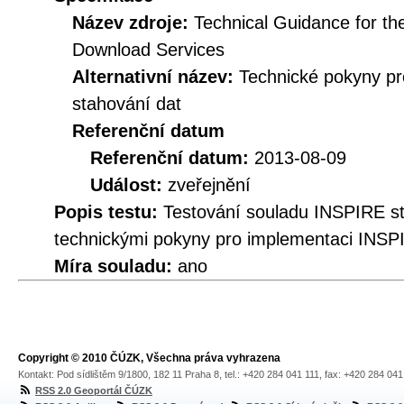
Název zdroje:
Technical Guidance for t
Download Services
Alternativní název:
Technické pokyny p
stahování dat
Referenční datum
Referenční datum:
2013-08-09
Událost:
zveřejnění
Popis testu:
Testování souladu INSPIRE s
technickými pokyny pro implementaci INSP
Míra souladu:
ano
Copyright © 2010 ČÚZK, Všechna práva vyhrazena
Kontakt: Pod sídlištěm 9/1800, 182 11 Praha 8, tel.: +420 284 041 111, fax: +420 284 04
RSS 2.0 Geoportál ČÚZK