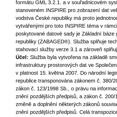
formátu GML 3.2.1. a v souřadnicovém s
stanoveném INSPIRE pro zobrazení dat vel
vodstva České republiky má proto jednotno
vytvářenými pro toto INSPIRE téma v rámc
poskytované datové sady je Základní báze 
republiky (ZABAGED®). Služba splňuje tec
stahovací služby verze 3.1 a zároveň splň
Účel:
Služba byla vytvořena na základě sm
infrastruktury prostorových dat ve Společen
v platnost 15. května 2007. Do národní legi
republice transponována zákonem č. 380/20
zákon č. 123/1998 Sb., o právu na informac
znění pozdějších předpisů, a zákon č. 200/
změně a doplnění některých zákonů souvise
znění pozdějších předpisů. Celá transpozic