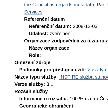
the Council as regards metadata, Part D
Services
Referenční datum
Referenční datum:
2008-12-03
Událost:
zveřejnění
Organizace zodpovědná za tezaurus
Název organizace:
Role:
Omezení zdroje
Podmínky pro přístup a užití:
Zásady u
Název typu služby:
INSPIRE služba stahov
Verze služby:
3.1
Rozsah služby
Informace o rozsahu:
100 % území České
Geografické ohraničení