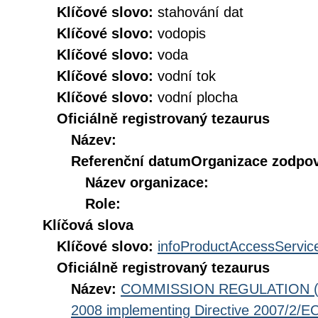
Klíčové slovo:
stahování dat
Klíčové slovo:
vodopis
Klíčové slovo:
voda
Klíčové slovo:
vodní tok
Klíčové slovo:
vodní plocha
Oficiálně registrovaný tezaurus
Název:
Referenční datum
Organizace zodpov
Název organizace:
Role:
Klíčová slova
Klíčové slovo:
infoProductAccessServic
Oficiálně registrovaný tezaurus
Název:
COMMISSION REGULATION (EC
2008 implementing Directive 2007/2/EC