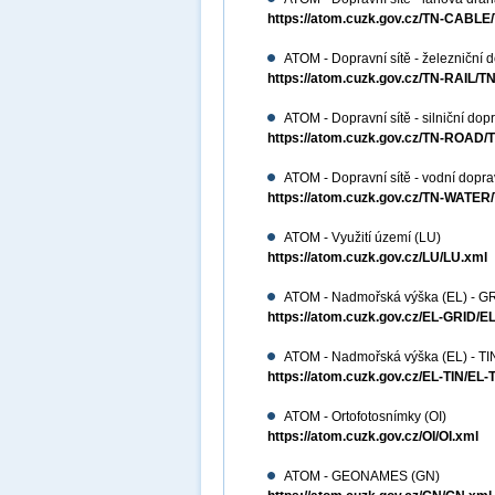
https://atom.cuzk.gov.cz/TN-CABL
ATOM - Dopravní sítě - železniční 
https://atom.cuzk.gov.cz/TN-RAIL/T
ATOM - Dopravní sítě - silniční d
https://atom.cuzk.gov.cz/TN-ROAD
ATOM - Dopravní sítě - vodní dop
https://atom.cuzk.gov.cz/TN-WATE
ATOM - Využití území (LU)
https://atom.cuzk.gov.cz/LU/LU.xml
ATOM - Nadmořská výška (EL) - G
https://atom.cuzk.gov.cz/EL-GRID/E
ATOM - Nadmořská výška (EL) - TI
https://atom.cuzk.gov.cz/EL-TIN/EL-
ATOM - Ortofotosnímky (OI)
https://atom.cuzk.gov.cz/OI/OI.xml
ATOM - GEONAMES (GN)