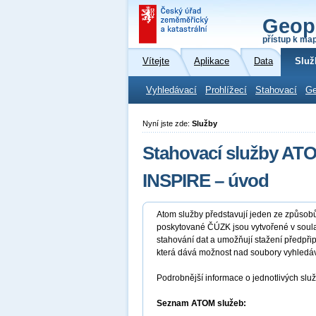
Geop
přístup k ma
Vítejte
Aplikace
Data
Služ
Vyhledávací
Prohlížecí
Stahovací
Ge
Nyní jste zde:
Služby
Stahovací služby AT
INSPIRE – úvod
Atom služby představují jeden ze způso
poskytované ČÚZK jsou vytvořené v sou
stahování dat a umožňují stažení předpř
která dává možnost nad soubory vyhledáv
Podrobnější informace o jednotlivých slu
Seznam ATOM služeb: