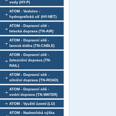
vody (HY-P)
ATOM - Vodstvo -
hydrografická síť (HY-NET)
ATOM - Dopravní sítě -
letecká doprava (TN-AIR)
ATOM - Dopravní sítě -
lanová dráha (TN-CABLE)
ATOM - Dopravní sítě -
železniční doprava (TN-
RAIL)
ATOM - Dopravní sítě -
silniční doprava (TN-ROAD)
ATOM - Dopravní sítě -
vodní doprava (TN-WATER)
ATOM - Využití území (LU)
ATOM - Nadmořská výška