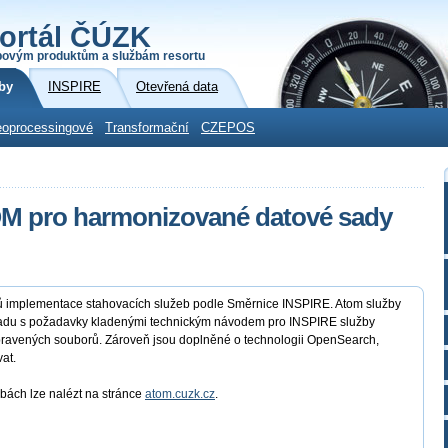
ortál ČÚZK
povým produktům a službám resortu
by
INSPIRE
Otevřená data
oprocessingové
Transformační
CZEPOS
OM pro harmonizované datové sady
bů implementace stahovacích služeb podle Směrnice INSPIRE. Atom služby
ladu s požadavky kladenými technickým návodem pro INSPIRE služby
ipravených souborů. Zároveň jsou doplněné o technologii OpenSearch,
at.
žbách lze nalézt na stránce
atom.cuzk.cz
.