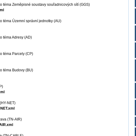
o téma Zeměpisné soustavy souřadnicových sítí (GGS)
xml
o téma Územní správní jednotky (AU)
o téma Adresy (AD)
o téma Parcely (CP)
ro téma Budovy (BU)
P)
xml
ť (HY-NET)
-NET.xml
rava (TN-AIR)
-AIR.xml
áha (TN-CABLE)