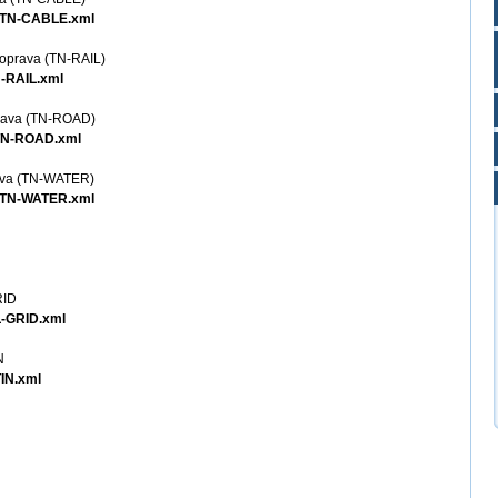
E/TN-CABLE.xml
doprava (TN-RAIL)
N-RAIL.xml
oprava (TN-ROAD)
/TN-ROAD.xml
rava (TN-WATER)
R/TN-WATER.xml
RID
L-GRID.xml
N
TIN.xml