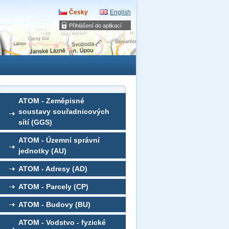
Česky
English
Přihlášení do aplikací
ATOM - Zeměpisné
soustavy souřadnicových
sítí (GGS)
ATOM - Územní správní
jednotky (AU)
ATOM - Adresy (AD)
ATOM - Parcely (CP)
ATOM - Budovy (BU)
ATOM - Vodstvo - fyzické