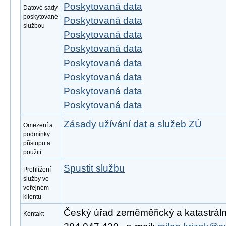
Poskytovaná data
Datové sady
poskytované
Poskytovaná data
službou
Poskytovaná data
Poskytovaná data
Poskytovaná data
Poskytovaná data
Poskytovaná data
Poskytovaná data
Zásady užívání dat a služeb ZÚ
Omezení a
podmínky
přístupu a
použití
Spustit službu
Prohlížení
služby ve
veřejném
klientu
Český úřad zeměměřický a katastrální,
Kontakt