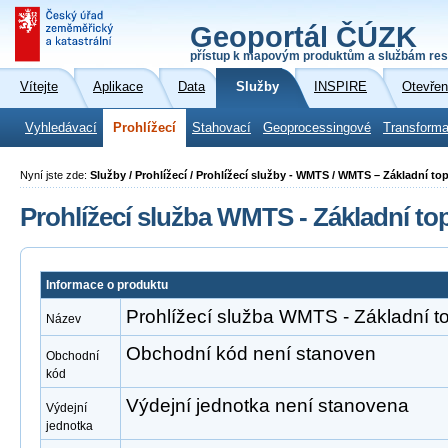
Geoportál ČÚZK
přístup k mapovým produktům a službám res
Vítejte
Aplikace
Data
Služby
INSPIRE
Otevřen
Vyhledávací
Prohlížecí
Stahovací
Geoprocessingové
Transforma
Nyní jste zde:
Služby / Prohlížecí / Prohlížecí služby - WMTS / WMTS – Základní t
Prohlížecí služba WMTS - Základní t
Informace o produktu
Prohlížecí služba WMTS - Základní 
Název
Obchodní kód není stanoven
Obchodní
kód
Výdejní jednotka není stanovena
Výdejní
jednotka