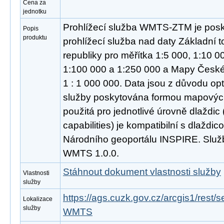
Cena za
jednotku
Prohlížecí služba WMTS-ZTM je posk
Popis
produktu
prohlížecí služba nad daty Základní
republiky pro měřítka 1:5 000, 1:10 0
1:100 000 a 1:250 000 a Mapy České 
1 : 1 000 000. Data jsou z důvodu opt
služby poskytována formou mapových
použitá pro jednotlivé úrovně dlaždic
capabilities) je kompatibilní s dlaždi
Národního geoportálu INSPIRE. Služ
WMTS 1.0.0.
Stáhnout dokument vlastnosti služby
Vlastnosti
služby
https://ags.cuzk.gov.cz/arcgis1/rest
Lokalizace
služby
WMTS