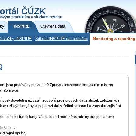
ortál ČÚZK
povým produktům a službám resortu
žby
INSPIRE
Otevřená data
é služby INSPIRE
Sdílení INSPIRE dat a služeb
Monitoring a reporting
g
užívání jsou podávány pravidelně Zprávy zpracované kontaktním místem
e informace:
poskytovateli a uživateli souborů prostorových dat a služeb založených
ovatelskými orgány, a popis vztahů s třetími stranami a způsobu zajištění
o třetích stran k fungování a koordinaci infrastruktury pro prostorové
é informace
y veřejné správy