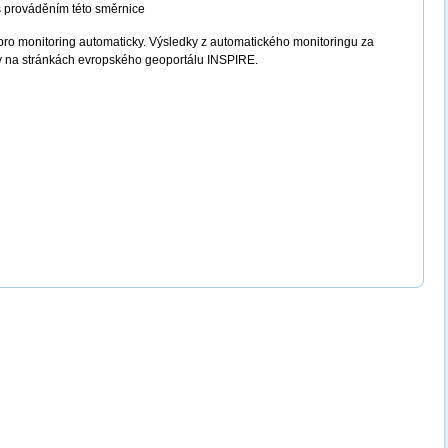
s prováděním této směrnice
pro monitoring automaticky. Výsledky z automatického monitoringu za
y na stránkách evropského geoportálu INSPIRE.