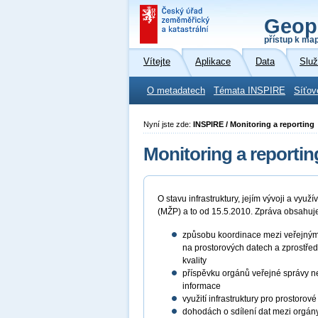
Geop
přístup k ma
Vítejte
Aplikace
Data
Slu
O metadatech
Témata INSPIRE
Síťov
Nyní jste zde:
INSPIRE / Monitoring a reporting
Monitoring a reportin
O stavu infrastruktury, jejím vývoji a vy
(MŽP) a to od 15.5.2010. Zpráva obsahuj
způsobu koordinace mezi veřejnými 
na prostorových datech a zprostředk
kvality
příspěvku orgánů veřejné správy neb
informace
využití infrastruktury pro prostorov
dohodách o sdílení dat mezi orgán