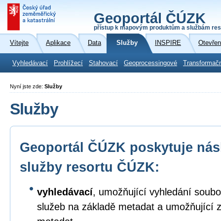
Geoportál ČÚZK
přístup k mapovým produktům a službám res
Vítejte
Aplikace
Data
Služby
INSPIRE
Otevřen
Vyhledávací
Prohlížecí
Stahovací
Geoprocessingové
Transformač
Nyní jste zde:
Služby
Služby
Geoportál ČÚZK poskytuje násl
služby resortu ČÚZK:
vyhledávací
, umožňující vyhledání soubo
služeb na základě metadat a umožňující 