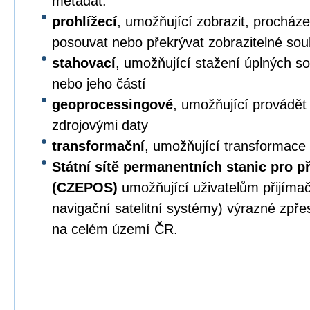
metadat.
prohlížecí
, umožňující zobrazit, procházet,
posouvat nebo překrývat zobrazitelné sou
stahovací
, umožňující stažení úplných s
nebo jeho částí
geoprocessingové
, umožňující provádět
zdrojovými daty
transformační
, umožňující transformace
Státní sítě permanentních stanic pro p
(CZEPOS)
umožňující uživatelům přijíma
navigační satelitní systémy) výrazné zpř
na celém území ČR.