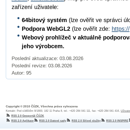
zařízení uživatele:
64bitový
systém
(lze ověřit ve správci úl
Podpora WebGL2
(lze ověřit zde:
https:/
Webový prohlížeč v aktuálně podporov
jeho výrobcem.
Poslední aktualizace: 03.08.2026
Poslední revize:
03.08.2026
Autor: 95
Copyright © 2010 ČÚZK, Všechna práva vyhrazena
Kontakt: Pod sídlištěm 9/1800, 182 11 Praha 8, tel.: +420 284 041 111, fax: +420 284 041 416,
Uživate
RSS 2.0 Geoportál ČÚZK
RSS 2.0 Aplikace
RSS 2.0 Datové sady
RSS 2.0 Síťové služby
RSS 2.0 INSPIRE