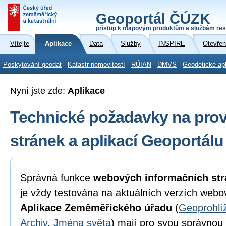
Geoportál ČÚZK
přístup k mapovým produktům a službám res
Vítejte
Aplikace
Data
Služby
INSPIRE
Otevřen
Poskytování geodat
Katastr nemovitostí
RÚIAN
DMVS
Geodetické ap
Nyní jste zde:
Aplikace
Technické požadavky na pro
stránek a aplikací Geoportál
Správná funkce
webových informačních str
je vždy testována na aktuálních verzích webo
Aplikace Zeměměřického úřadu
(
Geoprohlí
Archiv
,
Jména světa
) mají pro svou správnou