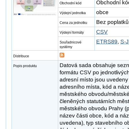
Obchodní kó
Obchodní kód
obce
Výdejní jednotka
Bez poplatků
Cena za jednotku
CSV
Výdejní formáty
ETRS89
,
S-J
Souřadnicové
systémy
Distribuce
Datová sada obsahuje sezn
Popis produktu
formátu CSV po jednotlivýc
adresní místo jsou uvedeny n
adresního místa, kód a náz
městského obvodu/městské
členěných statutárních měst
městského obvodu Prahy (p
název části obce, kód a náz
uvedena), typ stavebního obje