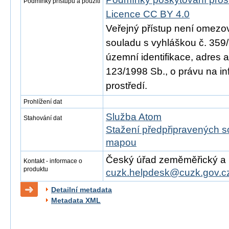
Podmínky přístupu a použití
Licence CC BY 4.0
Veřejný přístup není omezo
souladu s vyhláškou č. 359/
územní identifikace, adres 
123/1998 Sb., o právu na in
prostředí.
Prohlížení dat
Služba Atom
Stahování dat
Stažení předpřipravených s
mapou
Český úřad zeměměřický a ka
Kontakt - informace o
produktu
cuzk.helpdesk@cuzk.gov.c
Detailní metadata
Metadata XML