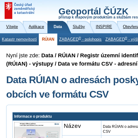
Geoportál ČÚZK
přístup k mapovým produktům a službám res
Vítejte
Aplikace
Data
Služby
INSPIRE
Otevřen
®
®
Katastr nemovitostí
RÚIAN
ZABAGED
- polohopis
ZABAGED
- výš
Nyní jste zde:
Data / RÚIAN / Registr územní identi
(RÚIAN) - výstupy / Data ve formátu CSV - adresní
Data RÚIAN o adresách posk
obcích ve formátu CSV
Informace o produktu
Název
Data RÚIAN o adresá
CSV