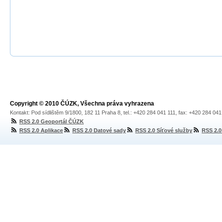
Copyright © 2010 ČÚZK, Všechna práva vyhrazena
Kontakt: Pod sídlištěm 9/1800, 182 11 Praha 8, tel.: +420 284 041 111, fax: +420 284 04
RSS 2.0 Geoportál ČÚZK
RSS 2.0 Aplikace
RSS 2.0 Datové sady
RSS 2.0 Síťové služby
RSS 2.0