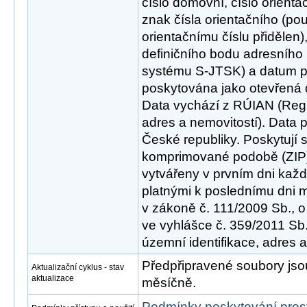
číslo domovní, číslo orienta
znak čísla orientačního (po
orientačnímu číslu přidělen
definičního bodu adresního
systému S-JTSK) a datum pl
poskytována jako otevřená 
Data vychází z RÚIAN (Regis
adres a nemovitostí). Data 
České republiky. Poskytují 
komprimované podobě (ZIP)
vytvářeny v prvním dni kaž
platnými k poslednímu dni 
v zákoně č. 111/2009 Sb., o
ve vyhlášce č. 359/2011 Sb.
územní identifikace, adres a
Předpřipravené soubory js
Aktualizační cyklus - stav
aktualizace
měsíčně.
Podmínky poskytování pros