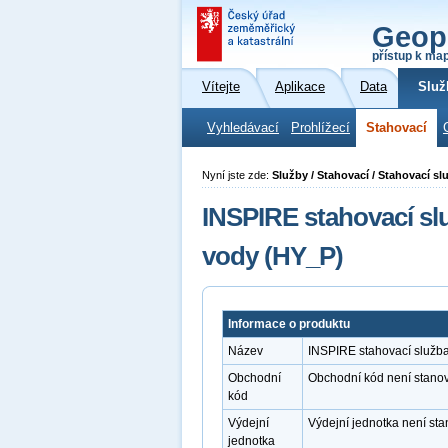
Geop
přístup k ma
Vítejte
Aplikace
Data
Služ
Vyhledávací
Prohlížecí
Stahovací
Nyní jste zde:
Služby / Stahovací / Stahovací s
INSPIRE stahovací sl
vody (HY_P)
Informace o produktu
Název
INSPIRE stahovací služb
Obchodní
Obchodní kód není stano
kód
Výdejní
Výdejní jednotka není st
jednotka