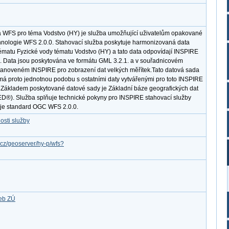
 WFS pro téma Vodstvo (HY) je služba umožňující uživatelům opakované
hnologie WFS 2.0.0. Stahovací služba poskytuje harmonizovaná data
matu Fyzické vody tématu Vodstvo (HY) a tato data odpovídají INSPIRE
0. Data jsou poskytována ve formátu GML 3.2.1. a v souřadnicovém
noveném INSPIRE pro zobrazení dat velkých měřítek.Tato datová sada
má proto jednotnou podobu s ostatními daty vytvářenými pro toto INSPIRE
. Základem poskytované datové sady je Základní báze geografických dat
D®). Služba splňuje technické pokyny pro INSPIRE stahovací služby
uje standard OGC WFS 2.0.0.
osti služby
v.cz/geoserver/hy-p/wfs?
žeb ZÚ