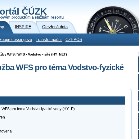
ortál ČÚZK
povým produktům a službám resortu
by
INSPIRE
Otevřená data
Geoprocessingové
Transformační
CZEPOS
lužby WFS / WFS - Vodstvo - sítě (HY_NET)
užba WFS pro téma Vodstvo-fyzické
a WFS pro téma Vodstvo-fyzické vody (HY_P)
ven
anovena