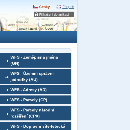
Česky
English
Přihlášení do aplikací
WFS - Zeměpisná jména
(GN)
WFS - Územní správní
jednotky (AU)
WFS - Adresy (AD)
WFS - Parcely (CP)
WFS - Parcely národní
rozšíření (CPX)
WFS - Dopravní sítě-letecká