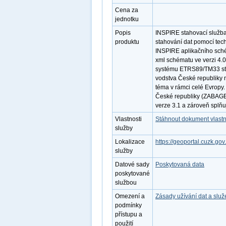
Cena za
jednotku
Popis
INSPIRE stahovací služba
produktu
stahování dat pomocí tec
INSPIRE aplikačního sché
xml schématu ve verzi 4.
systému ETRS89/TM33 sta
vodstva České republiky 
téma v rámci celé Evropy
České republiky (ZABAGE
verze 3.1 a zároveň splň
Vlastnosti
Stáhnout dokument vlastn
služby
Lokalizace
https://geoportal.cuzk.go
služby
Datové sady
Poskytovaná data
poskytované
službou
Omezení a
Zásady užívání dat a slu
podmínky
přístupu a
použití