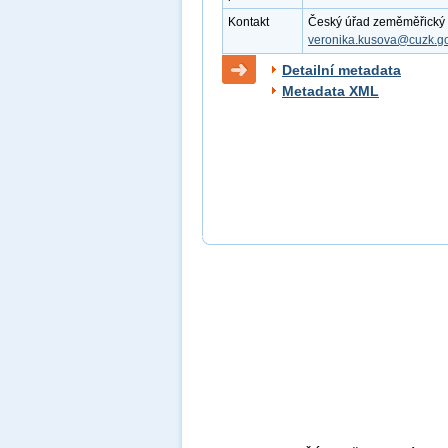
Kontakt
Český úřad zeměměřický a 
veronika.kusova@cuzk.go
Detailní metadata
Metadata XML