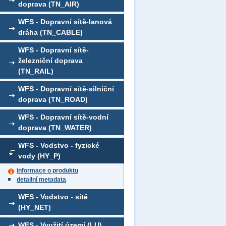
doprava (TN_AIR)
WFS - Dopravní sítě-lanová
dráha (TN_CABLE)
WFS - Dopravní sítě-
železniční doprava
(TN_RAIL)
WFS - Dopravní sítě-silniční
doprava (TN_ROAD)
WFS - Dopravní sítě-vodní
doprava (TN_WATER)
WFS - Vodstvo - fyzické
vody (HY_P)
informace o produktu
detailní metadata
WFS - Vodstvo - sítě
(HY_NET)
WFS - Využití území (LU)