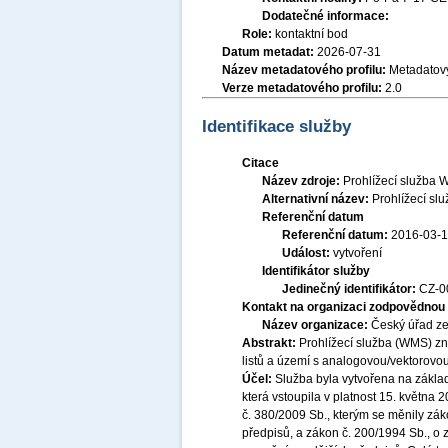
Dodatečné informace:
Role:
kontaktní bod
Datum metadat:
2026-07-31
Název metadatového profilu:
Metadatový
Verze metadatového profilu:
2.0
Identifikace služby
Citace
Název zdroje:
Prohlížecí služba W
Alternativní název:
Prohlížecí s
Referenční datum
Referenční datum:
2016-03-
Událost:
vytvoření
Identifikátor služby
Jedinečný identifikátor:
CZ-
Kontakt na organizaci zodpovědnou 
Název organizace:
Český úřad ze
Abstrakt:
Prohlížecí služba (WMS) zná
listů a území s analogovou/vektorovo
Účel:
Služba byla vytvořena na základ
která vstoupila v platnost 15. května
č. 380/2009 Sb., kterým se měnily zák
předpisů, a zákon č. 200/1994 Sb., o