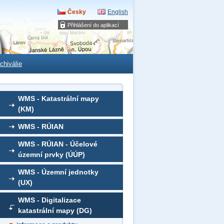
Česky
English
Přihlášení do aplikací
chiválie
WMS - Katastrální mapy
(KM)
WMS - RÚIAN
WMS - RÚIAN - Účelové
územní prvky (ÚÚP)
WMS - Územní jednotky
(UX)
WMS - Digitalizace
katastrální mapy (DG)