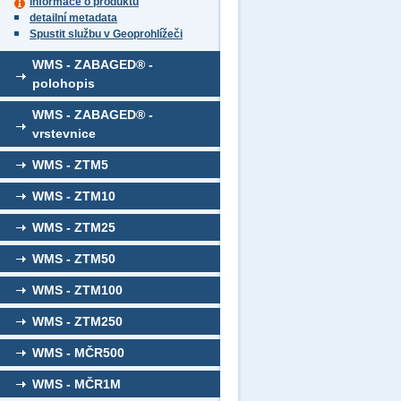
informace o produktu
detailní metadata
Spustit službu v Geoprohlížeči
WMS - ZABAGED® -
polohopis
WMS - ZABAGED® -
vrstevnice
WMS - ZTM5
WMS - ZTM10
WMS - ZTM25
WMS - ZTM50
WMS - ZTM100
WMS - ZTM250
WMS - MČR500
WMS - MČR1M