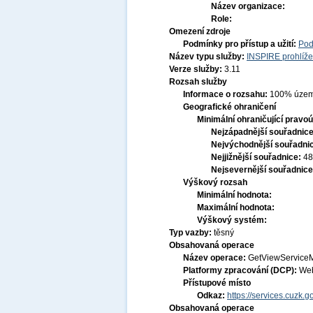
Název organizace:
Role:
Omezení zdroje
Podmínky pro přístup a užití:
Pod
Název typu služby:
INSPIRE prohlíže
Verze služby:
3.11
Rozsah služby
Informace o rozsahu:
100% území
Geografické ohraničení
Minimální ohraničující pravoú
Nejzápadnější souřadnic
Nejvýchodnější souřadni
Nejjižnější souřadnice:
48
Nejsevernější souřadnic
Výškový rozsah
Minimální hodnota:
Maximální hodnota:
Výškový systém:
Typ vazby:
těsný
Obsahovaná operace
Název operace:
GetViewService
Platformy zpracování (DCP):
Web
Přístupové místo
Odkaz:
https://services.cuzk
Obsahovaná operace