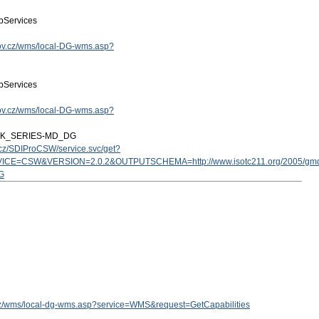
Services
.gov.cz/wms/local-DG-wms.asp?
Services
.gov.cz/wms/local-DG-wms.asp?
ZK_SERIES-MD_DG
v.cz/SDIProCSW/service.svc/get?
ICE=CSW&VERSION=2.0.2&OUTPUTSCHEMA=http://www.isotc211.org/2005/g
G
v.cz/wms/local-dg-wms.asp?service=WMS&request=GetCapabilities