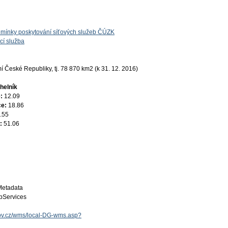
mínky poskytování síťových služeb ČÚZK
cí služba
 České Republiky, tj. 78 870 km2 (k 31. 12. 2016)
helník
e:
12.09
ce:
18.86
.55
e:
51.06
Metadata
Services
.gov.cz/wms/local-DG-wms.asp?