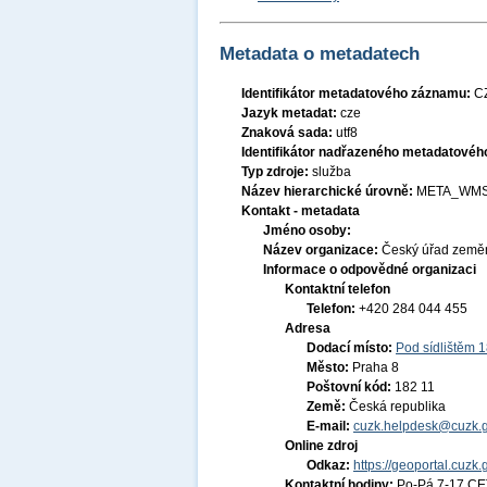
Metadata o metadatech
Identifikátor metadatového záznamu:
C
Jazyk metadat:
cze
Znaková sada:
utf8
Identifikátor nadřazeného metadatové
Typ zdroje:
služba
Název hierarchické úrovně:
META_WMS
Kontakt - metadata
Jméno osoby:
Název organizace:
Český úřad zeměm
Informace o odpovědné organizaci
Kontaktní telefon
Telefon:
+420 284 044 455
Adresa
Dodací místo:
Pod sídlištěm 
Město:
Praha 8
Poštovní kód:
182 11
Země:
Česká republika
E-mail:
cuzk.helpdesk@cuzk.g
Online zdroj
Odkaz:
https://geoportal.cuzk.
Kontaktní hodiny:
Po-Pá 7-17 CE