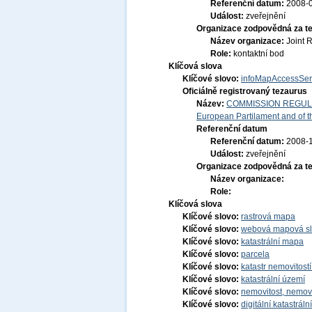
Referenční datum:
2008-
Událost:
zveřejnění
Organizace zodpovědná za t
Název organizace:
Joint 
Role:
kontaktní bod
Klíčová slova
Klíčové slovo:
infoMapAccessSer
Oficiálně registrovaný tezaurus
Název:
COMMISSION REGULATI
European Partilament and of th
Referenční datum
Referenční datum:
2008-
Událost:
zveřejnění
Organizace zodpovědná za t
Název organizace:
Role:
Klíčová slova
Klíčové slovo:
rastrová mapa
Klíčové slovo:
webová mapová s
Klíčové slovo:
katastrální mapa
Klíčové slovo:
parcela
Klíčové slovo:
katastr nemovitost
Klíčové slovo:
katastrální území
Klíčové slovo:
nemovitost, nemov
Klíčové slovo:
digitální katastrál