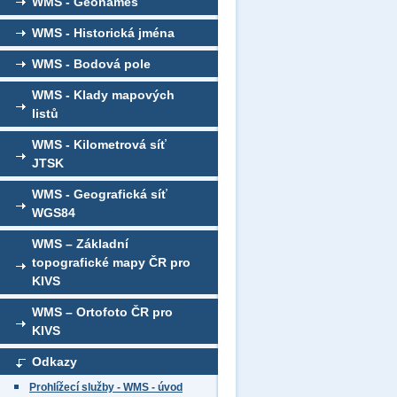
WMS - Geonames
WMS - Historická jména
WMS - Bodová pole
WMS - Klady mapových
listů
WMS - Kilometrová síť
JTSK
WMS - Geografická síť
WGS84
WMS – Základní
topografické mapy ČR pro
KIVS
WMS – Ortofoto ČR pro
KIVS
Odkazy
Prohlížecí služby - WMS - úvod