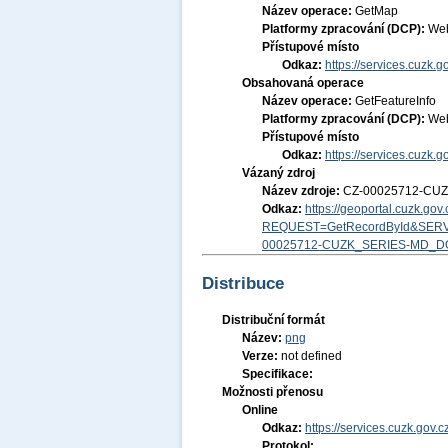
Název operace:
GetMap
Platformy zpracování (DCP):
Web
Přístupové místo
Odkaz:
https://services.cuzk
Obsahovaná operace
Název operace:
GetFeatureInfo
Platformy zpracování (DCP):
Web
Přístupové místo
Odkaz:
https://services.cuzk
Vázaný zdroj
Název zdroje:
CZ-00025712-CU
Odkaz:
https://geoportal.cuzk.go
REQUEST=GetRecordById&SERV
00025712-CUZK_SERIES-MD_D
Distribuce
Distribuční formát
Název:
png
Verze:
not defined
Specifikace:
Možnosti přenosu
Online
Odkaz:
https://services.cuzk.go
Protokol: