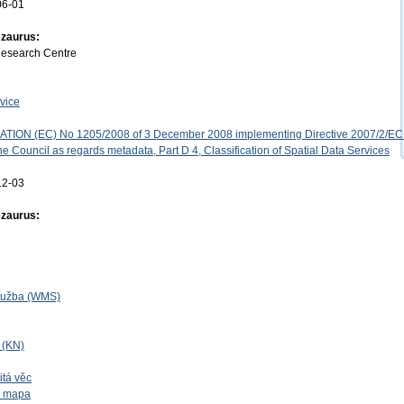
06-01
ezaurus:
Research Centre
vice
ON (EC) No 1205/2008 of 3 December 2008 implementing Directive 2007/2/EC 
e Council as regards metadata, Part D 4, Classification of Spatial Data Services
12-03
ezaurus:
lužba (WMS)
í (KN)
itá věc
ní mapa