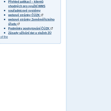
Přehled aplikací – klientů
vhodných pro využití WMS
souřadnicové systémy
webové stránky ČÚZK
webové stránky Zeměměřického
úřadu
Podmínky poskytování ČÚZK
Zásady užívání dat a služeb ZÚ
of the