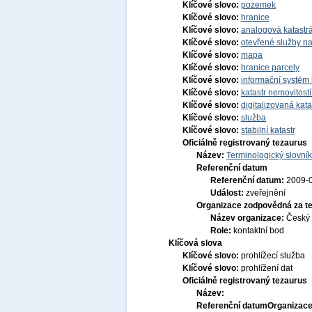
Klíčové slovo:
pozemek
Klíčové slovo:
hranice
Klíčové slovo:
analogová katastr
Klíčové slovo:
otevřené služby na
Klíčové slovo:
mapa
Klíčové slovo:
hranice parcely
Klíčové slovo:
informační systém 
Klíčové slovo:
katastr nemovitost
Klíčové slovo:
digitalizovaná kat
Klíčové slovo:
služba
Klíčové slovo:
stabilní katastr
Oficiálně registrovaný tezaurus
Název:
Terminologický slovník
Referenční datum
Referenční datum:
2009-
Událost:
zveřejnění
Organizace zodpovědná za t
Název organizace:
Český 
Role:
kontaktní bod
Klíčová slova
Klíčové slovo:
prohlížecí služba
Klíčové slovo:
prohlížení dat
Oficiálně registrovaný tezaurus
Název:
Referenční datum
Organizace