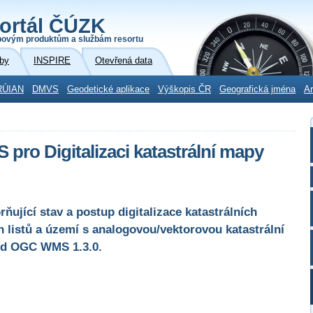
ortál ČÚZK
povým produktům a službám resortu
by
INSPIRE
Otevřená data
RÚIAN
DMVS
Geodetické aplikace
Výškopis ČR
Geografická jména
Ar
 pro Digitalizaci katastrální mapy
ňující stav a postup digitalizace katastrálních
 listů a území s analogovou/vektorovou katastrální
rd OGC WMS 1.3.0.