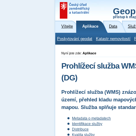
Geop
přístup k ma
Vítejte
Aplikace
Data
Služ
Poskytování geodat
Katastr nemovitostí
Nyní jste zde:
Aplikace
Prohlížecí služba WMS
(DG)
Prohlížecí služba (WMS) znázor
území, přehled kladu mapových
mapou. Služba splňuje standa
Metadata o metadatech
Identifikace služby
Distribuce
Kvalita služby