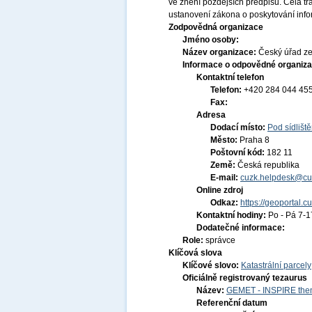
ve znění pozdějších předpisů. Celá t
ustanovení zákona o poskytování infor
Zodpovědná organizace
Jméno osoby:
Název organizace:
Český úřad ze
Informace o odpovědné organiza
Kontaktní telefon
Telefon:
+420 284 044 45
Fax:
Adresa
Dodací místo:
Pod sídlišt
Město:
Praha 8
Poštovní kód:
182 11
Země:
Česká republika
E-mail:
cuzk.helpdesk@cu
Online zdroj
Odkaz:
https://geoportal.c
Kontaktní hodiny:
Po - Pá 7-
Dodatečné informace:
Role:
správce
Klíčová slova
Klíčové slovo:
Katastrální parcely
Oficiálně registrovaný tezaurus
Název:
GEMET - INSPIRE them
Referenční datum