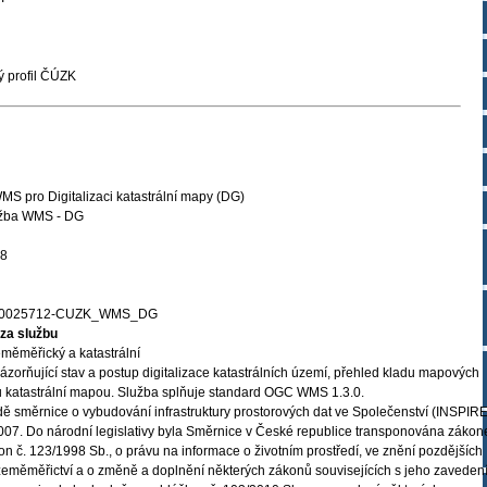
 profil ČÚZK
MS pro Digitalizaci katastrální mapy (DG)
lužba WMS - DG
18
00025712-CUZK_WMS_DG
za službu
měměřický a katastrální
zorňující stav a postup digitalizace katastrálních území, přehled kladu mapových
u katastrální mapou. Služba splňuje standard OGC WMS 1.3.0.
ě směrnice o vybudování infrastruktury prostorových dat ve Společenství (INSPIRE
 2007. Do národní legislativy byla Směrnice v České republice transponována záko
on č. 123/1998 Sb., o právu na informace o životním prostředí, ve znění pozdějších
 zeměměřictví a o změně a doplnění některých zákonů souvisejících s jeho zaveden