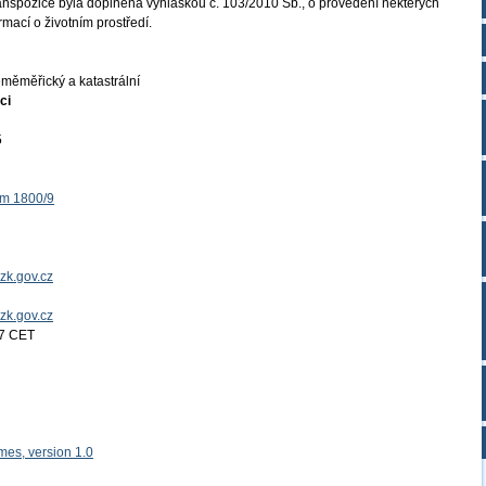
ranspozice byla doplněna vyhláškou č. 103/2010 Sb., o provedení některých
mací o životním prostředí.
měměřický a katastrální
ci
5
ěm 1800/9
zk.gov.cz
uzk.gov.cz
17 CET
es, version 1.0