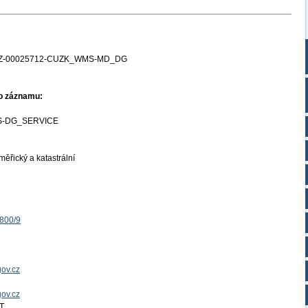
Z-00025712-CUZK_WMS-MD_DG
ho záznamu:
-DG_SERVICE
ěřický a katastrální
1800/9
ov.cz
gov.cz
T