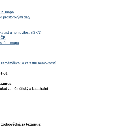
ální mapa
d prostorovými daty
katastru nemovitostí (ISKN)
í ČR
astrální mapa
 zeměměřictví a katastru nemovitostí
01-01
ezaurus:
úřad zeměměřický a katastrální
 zodpovědná za tezaurus: