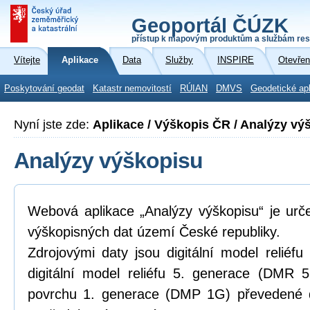
Geoportál ČÚZK
přístup k mapovým produktům a službám res
Vítejte
Aplikace
Data
Služby
INSPIRE
Otevřen
Poskytování geodat
Katastr nemovitostí
RÚIAN
DMVS
Geodetické ap
Nyní jste zde:
Aplikace / Výškopis ČR / Analýzy vý
Analýzy výškopisu
Webová aplikace „Analýzy výškopisu“ je urč
výškopisných dat území České republiky.
Zdrojovými daty jsou digitální model relié
digitální model reliéfu 5. generace (DMR 5
povrchu 1. generace (DMP 1G) převedené d