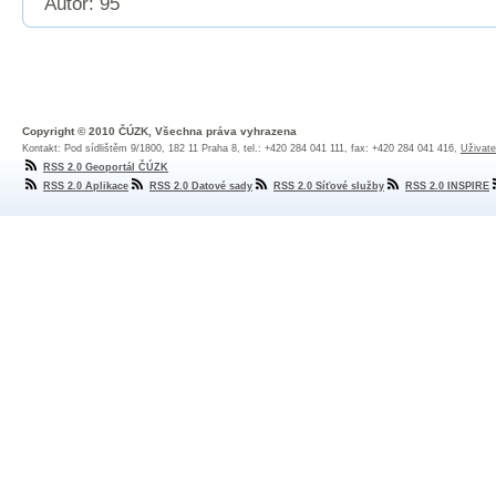
Autor: 95
Copyright © 2010 ČÚZK, Všechna práva vyhrazena
Kontakt: Pod sídlištěm 9/1800, 182 11 Praha 8, tel.: +420 284 041 111, fax: +420 284 041 416,
Uživate
RSS 2.0 Geoportál ČÚZK
RSS 2.0 Aplikace
RSS 2.0 Datové sady
RSS 2.0 Síťové služby
RSS 2.0 INSPIRE