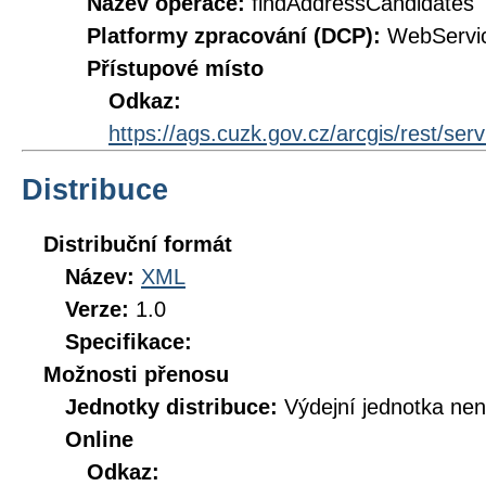
Název operace:
findAddressCandidates
Platformy zpracování (DCP):
WebServi
Přístupové místo
Odkaz:
https://ags.cuzk.gov.cz/arcgis/rest/
Distribuce
Distribuční formát
Název:
XML
Verze:
1.0
Specifikace:
Možnosti přenosu
Jednotky distribuce:
Výdejní jednotka ne
Online
Odkaz: