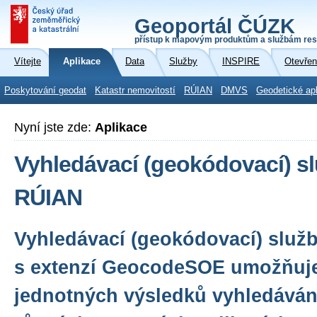
Geoportál ČÚZK
přístup k mapovým produktům a službám res
Vítejte
Aplikace
Data
Služby
INSPIRE
Otevřen
Poskytování geodat
Katastr nemovitostí
RÚIAN
DMVS
Geodetické ap
Nyní jste zde:
Aplikace
Vyhledávací (geokódovací) s
RÚIAN
Vyhledávací (geokódovací) služ
s extenzí GeocodeSOE umožňuj
jednotných výsledků vyhledávání