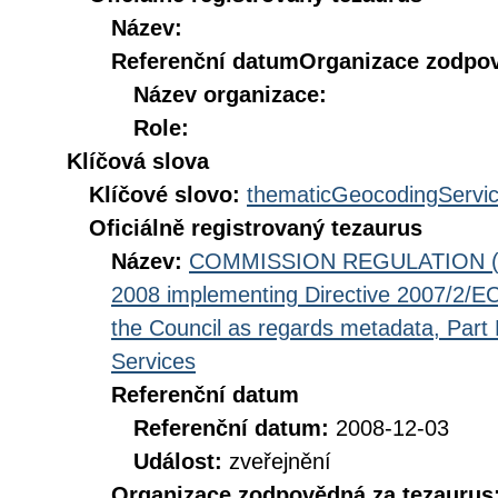
Název:
Referenční datum
Organizace zodpov
Název organizace:
Role:
Klíčová slova
Klíčové slovo:
thematicGeocodingServi
Oficiálně registrovaný tezaurus
Název:
COMMISSION REGULATION (EC
2008 implementing Directive 2007/2/EC
the Council as regards metadata, Part D
Services
Referenční datum
Referenční datum:
2008-12-03
Událost:
zveřejnění
Organizace zodpovědná za tezaurus