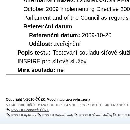
Alternativní název:
COMMISSION REGUL
October 2009 implementing Directive 20
Parliament and of the Council as regards
Referenční datum
Referenční datum:
2009-10-20
Událost:
zveřejnění
Popis testu:
Testování souladu síťové služ
INSPIRE pro síťové služby.
Míra souladu:
ne
Copyright © 2010 ČÚZK, Všechna práva vyhrazena
Kontakt: Pod sídlištěm 9/1800, 182 11 Praha 8, tel.: +420 284 041 111, fax: +420 284 04
RSS 2.0 Geoportál ČÚZK
RSS 2.0 Aplikace
RSS 2.0 Datové sady
RSS 2.0 Síťové služby
RSS 2.0