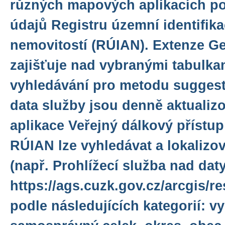
různých mapových aplikacích po
údajů Registru územní identifika
nemovitostí (RÚIAN). Extenze 
zajišťuje nad vybranými tabulkam
vyhledávání pro metodu suggest 
data služby jsou denně aktuali
aplikace Veřejný dálkový přístu
RÚIAN lze vyhledávat a lokaliz
(např. Prohlížecí služba nad da
https://ags.cuzk.gov.cz/arcgis/
podle následujících kategorií: v