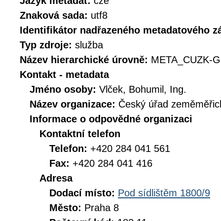
Jazyk metadat:
cze
Znaková sada:
utf8
Identifikátor nadřazeného metadatového 
Typ zdroje:
služba
Název hierarchické úrovně:
META_CUZK-G
Kontakt - metadata
Jméno osoby:
Vlček, Bohumil, Ing.
Název organizace:
Český úřad zeměměřick
Informace o odpovědné organizaci
Kontaktní telefon
Telefon:
+420 284 041 561
Fax:
+420 284 041 416
Adresa
Dodací místo:
Pod sídlištěm 1800/9
Město:
Praha 8