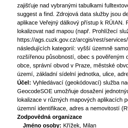
zajišťuje nad vybranými tabulkami fulltext
suggest a find. Zdrojová data služby jsou 
aplikace Veřejný dálkový přístup k RÚIAN. 
lokalizovat nad mapou (např. Prohlížecí s
https://ags.cuzk.gov.cz/arcgis/rest/servic
následujících kategorií: vyšší územně samo
rozšířenou působností, obec s pověřeným 
obce, správní obvod v Praze, městské obvod
území, základní sídelní jednotka, ulice, adr
Účel:
Vyhledávací (geokódovací) služba na
GeocodeSOE umožňuje dosažení jednotných
lokalizace v různých mapových aplikacích p
územní identifikace, adres a nemovitostí (
Zodpovědná organizace
Jméno osoby:
Křížek, Milan