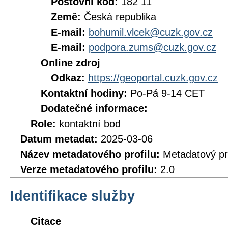
Poštovní kód:
182 11
Země:
Česká republika
E-mail:
bohumil.vlcek@cuzk.gov.cz
E-mail:
podpora.zums@cuzk.gov.cz
Online zdroj
Odkaz:
https://geoportal.cuzk.gov.cz
Kontaktní hodiny:
Po-Pá 9-14 CET
Dodatečné informace:
Role:
kontaktní bod
Datum metadat:
2025-03-06
Název metadatového profilu:
Metadatový pr
Verze metadatového profilu:
2.0
Identifikace služby
Citace