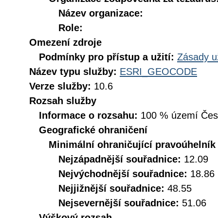
Název organizace:
Role:
Omezení zdroje
Podmínky pro přístup a užití:
Zásady u
Název typu služby:
ESRI_GEOCODE
Verze služby:
10.6
Rozsah služby
Informace o rozsahu:
100 % území České
Geografické ohraničení
Minimální ohraničující pravoúhelník
Nejzápadnější souřadnice:
12.09
Nejvýchodnější souřadnice:
18.86
Nejjižnější souřadnice:
48.55
Nejsevernější souřadnice:
51.06
Výškový rozsah