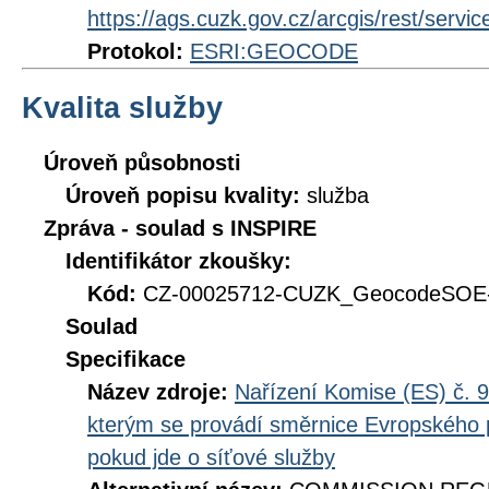
https://ags.cuzk.gov.cz/arcgis/rest/se
Protokol:
ESRI:GEOCODE
Kvalita služby
Úroveň působnosti
Úroveň popisu kvality:
služba
Zpráva - soulad s INSPIRE
Identifikátor zkoušky:
Kód:
CZ-00025712-CUZK_GeocodeSOE-
Soulad
Specifikace
Název zdroje:
Nařízení Komise (ES) č. 9
kterým se provádí směrnice Evropského 
pokud jde o síťové služby