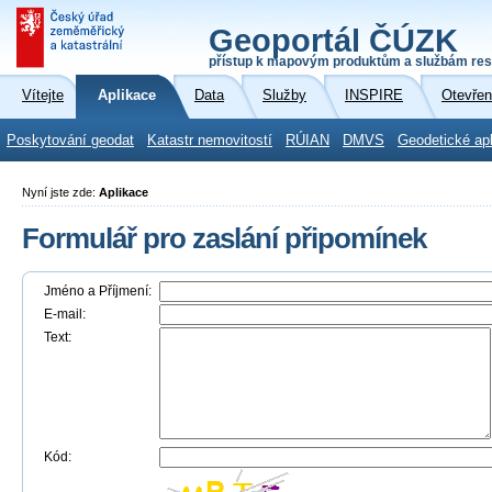
Geoportál ČÚZK
přístup k mapovým produktům a službám res
Vítejte
Aplikace
Data
Služby
INSPIRE
Otevřen
Poskytování geodat
Katastr nemovitostí
RÚIAN
DMVS
Geodetické ap
Nyní jste zde:
Aplikace
Formulář pro zaslání připomínek
Jméno a Příjmení:
E-mail:
Text:
Kód: