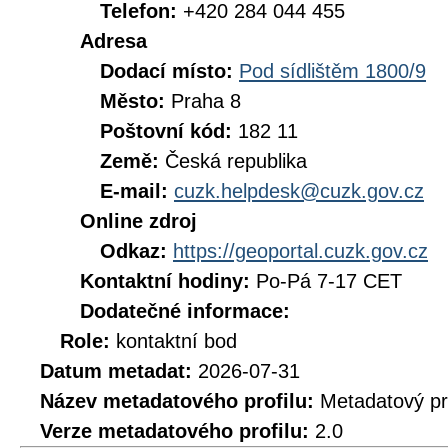
Telefon:
+420 284 044 455
Adresa
Dodací místo:
Pod sídlištěm 1800/9
Město:
Praha 8
Poštovní kód:
182 11
Země:
Česká republika
E-mail:
cuzk.helpdesk@cuzk.gov.cz
Online zdroj
Odkaz:
https://geoportal.cuzk.gov.cz
Kontaktní hodiny:
Po-Pá 7-17 CET
Dodatečné informace:
Role:
kontaktní bod
Datum metadat:
2026-07-31
Název metadatového profilu:
Metadatový pr
Verze metadatového profilu:
2.0