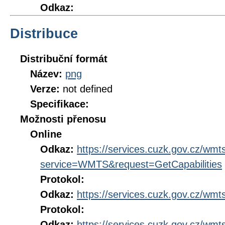
Odkaz:
Distribuce
Distribuční formát
Název:
png
Verze:
not defined
Specifikace:
Možnosti přenosu
Online
Odkaz:
https://services.cuzk.gov.cz/wm
service=WMTS&request=GetCapabilities
Protokol:
Odkaz:
https://services.cuzk.gov.cz/wm
Protokol:
Odkaz:
https://services.cuzk.gov.cz/wmt