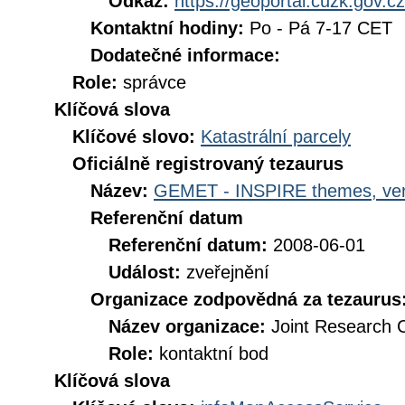
Odkaz:
https://geoportal.cuzk.gov.cz
Kontaktní hodiny:
Po - Pá 7-17 CET
Dodatečné informace:
Role:
správce
Klíčová slova
Klíčové slovo:
Katastrální parcely
Oficiálně registrovaný tezaurus
Název:
GEMET - INSPIRE themes, ver
Referenční datum
Referenční datum:
2008-06-01
Událost:
zveřejnění
Organizace zodpovědná za tezaurus
Název organizace:
Joint Research 
Role:
kontaktní bod
Klíčová slova