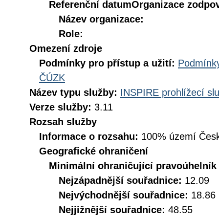
Referenční datum
Organizace zodpov
Název organizace:
Role:
Omezení zdroje
Podmínky pro přístup a užití:
Podmínky
ČÚZK
Název typu služby:
INSPIRE prohlížecí sl
Verze služby:
3.11
Rozsah služby
Informace o rozsahu:
100% území Česk
Geografické ohraničení
Minimální ohraničující pravoúhelník
Nejzápadnější souřadnice:
12.09
Nejvýchodnější souřadnice:
18.86
Nejjižnější souřadnice:
48.55