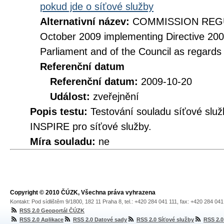
pokud jde o síťové služby
Alternativní název:
COMMISSION REGUL
October 2009 implementing Directive 20
Parliament and of the Council as regards
Referenční datum
Referenční datum:
2009-10-20
Událost:
zveřejnění
Popis testu:
Testování souladu síťové služ
INSPIRE pro síťové služby.
Míra souladu:
ne
Copyright © 2010 ČÚZK, Všechna práva vyhrazena
Kontakt: Pod sídlištěm 9/1800, 182 11 Praha 8, tel.: +420 284 041 111, fax: +420 284 04
RSS 2.0 Geoportál ČÚZK
RSS 2.0 Aplikace
RSS 2.0 Datové sady
RSS 2.0 Síťové služby
RSS 2.0