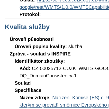
google/rest/WMTS/1.0.0/WMTSCapabiliti
Protokol:
Kvalita služby
Úroveň působnosti
Úroveň popisu kvality:
služba
Zpráva - soulad s INSPIRE
Identifikátor zkoušky:
Kód:
CZ-00025712-CUZK_WMTS-GOO
DQ_DomainConsistency-1
Soulad
Specifikace
Název zdroje:
Nařízení Komise (ES) č. 9
kterým se provádí směrnice Evropského 