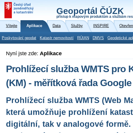
Geoportál ČÚZK
přístup k mapovým produktům a službám res
Vítejte
Aplikace
Data
Služby
INSPIRE
Otevřen
Poskytování geodat
Katastr nemovitostí
RÚIAN
DMVS
Geodetické ap
Nyní jste zde:
Aplikace
Prohlížecí služba WMTS pro 
(KM) - měřítková řada Googl
Prohlížecí služba WMTS (Web Map
která umožňuje prohlížení katast
digitální, tak v analogové formě.