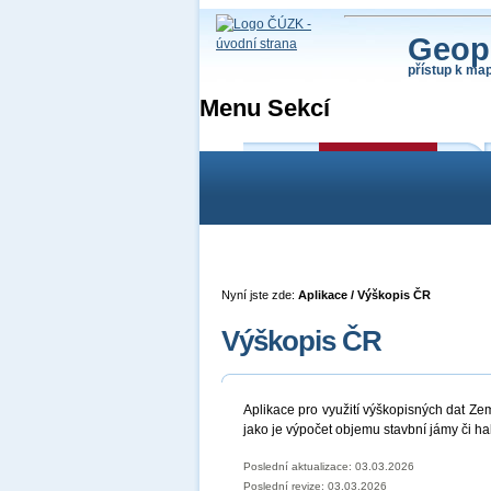
Geop
přístup k ma
Menu Sekcí
Vítejte
Aplikace
Data
Poskytování geodat
Katastr nemovit
Nyní jste zde:
Aplikace / Výškopis ČR
Výškopis ČR
Aplikace pro využití výškopisných dat Ze
jako je výpočet objemu stavbní jámy či hal
Poslední aktualizace: 03.03.2026
Poslední revize:
03.03.2026