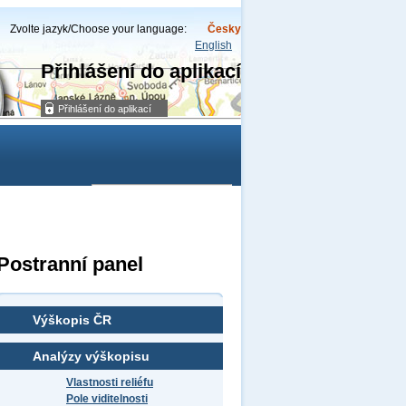
Zvolte jazyk/Choose your language:
Česky
English
Přihlášení do aplikací
Přihlášení do aplikací
jména
Archiválie
Postranní panel
Výškopis ČR
Analýzy výškopisu
Vlastnosti reliéfu
Pole viditelnosti