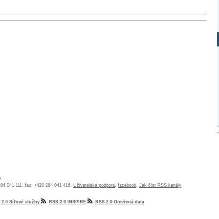
a
 284 041 111, fax: +420 284 041 416,
Uživatelská podpora
,
facebook
,
Jak číst RSS kanály
 2.0 Síťové služby
RSS 2.0 INSPIRE
RSS 2.0 Otevřená data