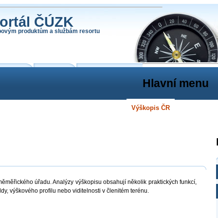
ortál ČÚZK
povým produktům a službám resortu
Služby
INSPIRE
Otevřená data
Hlavní menu
ostí
RÚIAN
DMVS
Geodetické aplikace
Výškopis ČR
Geografická 
měměřického úřadu. Analýzy výškopisu obsahují několik praktických funkcí,
dy, výškového profilu nebo viditelnosti v členitém terénu.