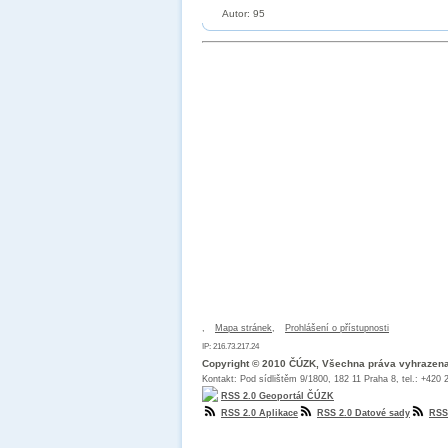
Autor: 95
,
Mapa stránek
,
Prohlášení o přístupnosti
IP: 216.73.217.24
Copyright © 2010 ČÚZK, Všechna práva vyhrazen
Kontakt: Pod sídlištěm 9/1800, 182 11 Praha 8, tel.: +420
RSS 2.0 Geoportál ČÚZK
RSS 2.0 Aplikace
RSS 2.0 Datové sady
RSS