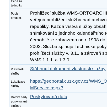
Cena za
jednotku
Prohlížecí služba WMS-ORTOARCHIV
Popis
produktu
veřejná prohlížecí služba nad archivn
republiky. Každá vrstva služby obsah
snímkování z jednoho kalendářního ro
černobílé je zobrazeno od r. 1998 do 
2002. Služba splňuje Technické pok
prohlížecí služby v. 3.11 a zároveň 
WMS 1.1.1. a 1.3.0.
Stáhnout dokument vlastnosti služby
Vlastnosti
služby
https://geoportal.cuzk.gov.cz/W
Lokalizace
služby
MService.aspx?
Poskytovaná data
Datové sady
poskytované
službou