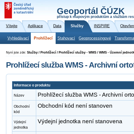
Geoportál ČÚZK
přístup k mapovým produktům a službám res
Vítejte
Aplikace
Data
Služby
INSPIRE
Otevřen
Vyhledávací
Prohlížecí
Stahovací
Geoprocessingové
Transforma
Nyní jste zde:
Služby / Prohlížecí / Prohlížecí služby - WMS / WMS - Územní jednot
Prohlížecí služba WMS - Archivní orto
Informace o produktu
Prohlížecí služba WMS - Archivní orto
Název
Obchodní kód není stanoven
Obchodní
kód
Výdejní jednotka není stanovena
Výdejní
jednotka