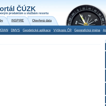
ortál ČÚZK
povým produktům a službám resortu
by
INSPIRE
Otevřená data
RÚIAN
DMVS
Geodetické aplikace
Výškopis ČR
Geografická jména
Ar