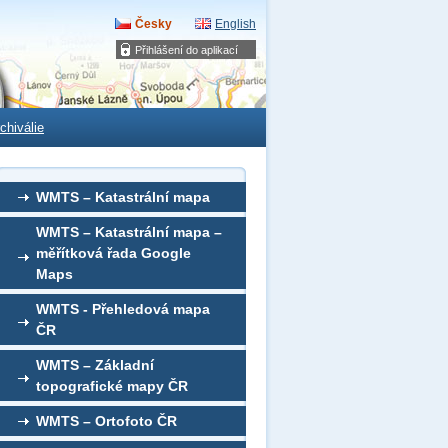
Česky
English
Přihlášení do aplikací
chiválie
WMTS – Katastrální mapa
WMTS – Katastrální mapa –
měřítková řada Google
Maps
WMTS - Přehledová mapa
ČR
WMTS – Základní
topografické mapy ČR
WMTS – Ortofoto ČR