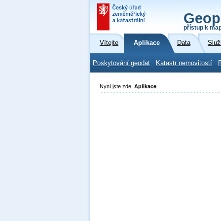
Geop
přístup k ma
Vítejte
Aplikace
Data
Služ
Poskytování geodat
Katastr nemovitostí
Nyní jste zde:
Aplikace