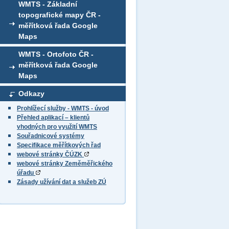
WMTS - Základní
topografické mapy ČR -
měřítková řada Google
Maps
WMTS - Ortofoto ČR -
měřítková řada Google
Maps
Odkazy
Prohlížecí služby - WMTS - úvod
Přehled aplikací – klientů
vhodných pro využití WMTS
Souřadnicové systémy
Specifikace měřítkových řad
webové stránky ČÚZK
webové stránky Zeměměřického
úřadu
Zásady užívání dat a služeb ZÚ