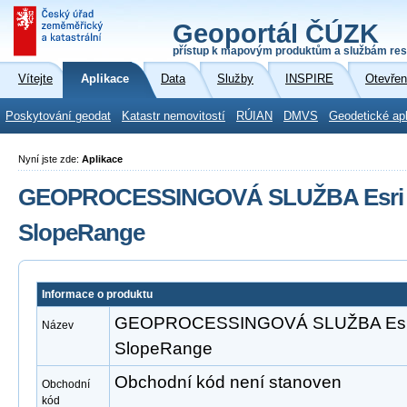
Geoportál ČÚZK
přístup k mapovým produktům a službám res
Vítejte
Aplikace
Data
Služby
INSPIRE
Otevřen
Poskytování geodat
Katastr nemovitostí
RÚIAN
DMVS
Geodetické ap
Nyní jste zde:
Aplikace
GEOPROCESSINGOVÁ SLUŽBA Esri A
SlopeRange
Informace o produktu
GEOPROCESSINGOVÁ SLUŽBA Esri 
Název
SlopeRange
Obchodní kód není stanoven
Obchodní
kód