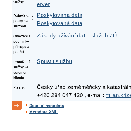
služby
erver
Poskytovaná data
Datové sady
poskytované
Poskytovaná data
službou
Zásady užívání dat a služeb ZÚ
Omezení a
podmínky
přístupu a
použití
Spustit službu
Prohlížení
služby ve
veřejném
klientu
Český úřad zeměměřický a katastrální, 
Kontakt
+420 284 047 430 , e-mail:
milan.kri
Detailní metadata
Metadata XML