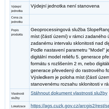
Výdejní jednotka není stanovena
Výdejní
jednotka
Cena za
jednotku
Geoprocessingová služba SlopeRange 
Popis
produktu
míst (částí území) v rámci zadaného 
zadanému intervalu sklonitosti nad di
Podle nastavení parametru "Model" je
digitální model reliéfu 5. generace p
formátu s rozlišením 2 m, nebo digitál
generace převedený do rastrového fo
Výsledkem je poloha míst (částí území
stanovenému rozsahu sklonitosti v r
Stáhnout dokument vlastnosti služby
Vlastnosti
služby
https://ags.cuzk.gov.cz/arcgis2/res
Lokalizace