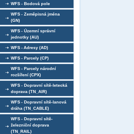
WFS - Bodová pole
WFS - Zeměpisná jména
(GN)
WFS - Územní správní
jednotky (AU)
WFS - Adresy (AD)
WFS - Parcely (CP)
WFS - Parcely národní
rozšíření (CPX)
WFS - Dopravní sítě-letecká
doprava (TN_AIR)
WFS - Dopravní sítě-lanová
dráha (TN_CABLE)
WFS - Dopravní sítě-
železniční doprava
(TN_RAIL)