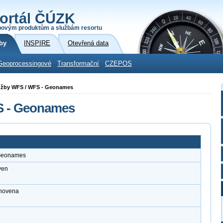
ortál ČÚZK
povým produktům a službám resortu
by
INSPIRE
Otevřená data
Geoprocessingové
Transformační
CZEPOS
služby WFS / WFS - Geonames
S - Geonames
 Geonames
ven
anovena