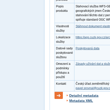
Popis
Stahovací služba WFS-GE
produktu
geografických jmen Česk
stahování těchto dat z pe
splňuje standard OGC WF
Vlastnosti
Stáhnout dokument vlastn
služby
Lokalizace
https://ags.cuzk.gov.cz
služby
Datové sady
Poskytovaná data
poskytované
službou
Omezení a
Zásady užívání dat a slu
podmínky
přístupu a
použití
Kontakt
Český úřad zeměměřický a 
pavel.srovnal@cuzk.gov.
Detailní metadata
Metadata XML