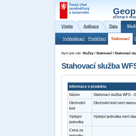
Geop
přístup k ma
Vítejte
Aplikace
Data
Služ
Vyhledávací
Prohlížecí
Stahovací
Nyní jste zde:
Služby / Stahovací / Stahovací 
Stahovací služba WF
Informace o produktu
Název
Stahovací služba WFS -
Obchodní
Obchodní kód není stano
kód
Výdejní
Výdejní jednotka není st
jednotka
Cena za
jednotku