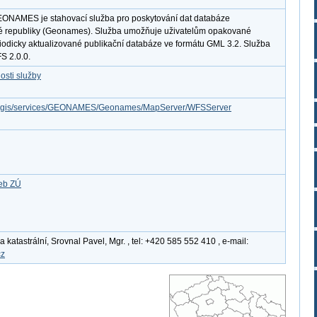
ONAMES je stahovací služba pro poskytování dat databáze
é republiky (Geonames). Služba umožňuje uživatelům opakované
riodicky aktualizované publikační databáze ve formátu GML 3.2. Služba
S 2.0.0.
osti služby
/arcgis/services/GEONAMES/Geonames/MapServer/WFSServer
žeb ZÚ
katastrální, Srovnal Pavel, Mgr. , tel: +420 585 552 410 , e-mail:
cz