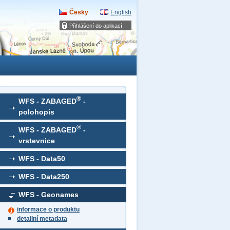
Česky
English
Přihlášení do aplikací
®
WFS - ZABAGED
-
polohopis
®
WFS - ZABAGED
-
vrstevnice
WFS - Data50
WFS - Data250
WFS - Geonames
informace o produktu
detailní metadata