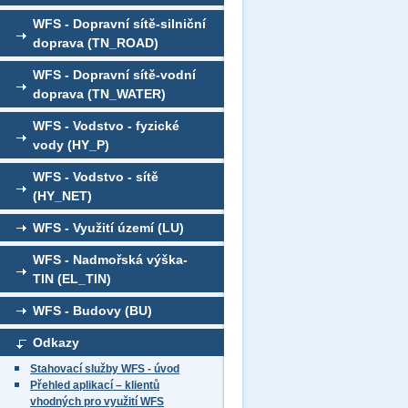
WFS - Dopravní sítě-silniční
doprava (TN_ROAD)
WFS - Dopravní sítě-vodní
doprava (TN_WATER)
WFS - Vodstvo - fyzické
vody (HY_P)
WFS - Vodstvo - sítě
(HY_NET)
WFS - Využití území (LU)
WFS - Nadmořská výška-
TIN (EL_TIN)
WFS - Budovy (BU)
Odkazy
Stahovací služby WFS - úvod
Přehled aplikací – klientů
vhodných pro využití WFS