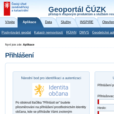
Geoportál ČÚZK
přístup k mapovým produktům a službám res
Vítejte
Aplikace
Data
Služby
INSPIRE
Otevřen
Poskytování geodat
Katastr nemovitostí
RÚIAN
DMVS
Geodetické ap
Nyní jste zde:
Aplikace
Přihlášení
Národní bod pro identifikaci a autentizaci
Přihlášení 
Přihlašovac
Po stisknutí tlačítka "Přihlásit se" budete
přesměrováni na přihlášení prostřednictvím Identity
Heslo:
občana, kde se přihlásíte Vámi zvoleným