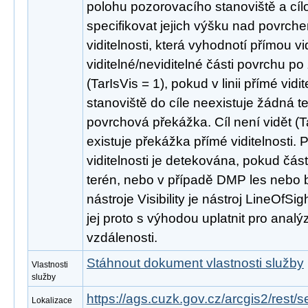
polohu pozorovacího stanoviště a cíl
specifikovat jejich výšku nad povrche
viditelnosti, která vyhodnotí přímou vid
viditelné/neviditelné části povrchu po z
(TarIsVis = 1), pokud v linii přímé vid
stanoviště do cíle neexistuje žádná 
povrchová překážka. Cíl není vidět (T
existuje překážka přímé viditelnosti. 
viditelnosti je detekována, pokud část
terén, nebo v případě DMP les nebo 
nástroje Visibility je nástroj LineOfSig
jej proto s výhodou uplatnit pro analýz
vzdálenosti.
Stáhnout dokument vlastnosti služby
Vlastnosti
služby
https://ags.cuzk.gov.cz/arcgis2/rest/
Lokalizace