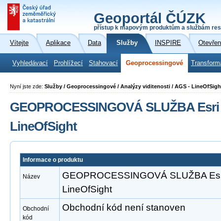
Geoportál ČÚZK
přístup k mapovým produktům a službám res
Vítejte
Aplikace
Data
Služby
INSPIRE
Otevřen
Vyhledávací
Prohlížecí
Stahovací
Geoprocessingové
Transform
Nyní jste zde:
Služby / Geoprocessingové / Analýzy viditenosti / AGS - LineOfSigh
GEOPROCESSINGOVÁ SLUŽBA Esri A
LineOfSight
Informace o produktu
GEOPROCESSINGOVÁ SLUŽBA Esri 
Název
LineOfSight
Obchodní kód není stanoven
Obchodní
kód