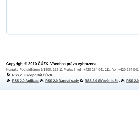
Copyright © 2010 ČÚZK, Všechna práva vyhrazena
Kontakt: Pod sídlištěm 9/1800, 182 11 Praha 8, tel.: +420 284 041 111, fax: +420 284 04
RSS 2.0 Geoportál ČÚZK
RSS 2.0 Aplikace
RSS 2.0 Datové sady
RSS 2.0 Síťové služby
RSS 2.0