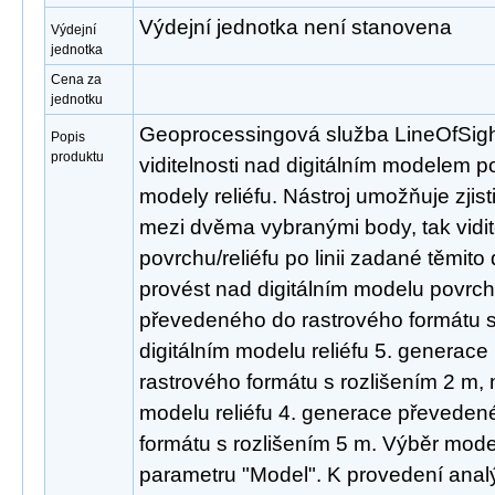
Výdejní jednotka není stanovena
Výdejní
jednotka
Cena za
jednotku
Geoprocessingová služba LineOfSight
Popis
produktu
viditelnosti nad digitálním modelem p
modely reliéfu. Nástroj umožňuje zjisti
mezi dvěma vybranými body, tak vidite
povrchu/reliéfu po linii zadané těmit
provést nad digitálním modelu povrc
převedeného do rastrového formátu s
digitálním modelu reliéfu 5. generac
rastrového formátu s rozlišením 2 m, 
modelu reliéfu 4. generace převeden
formátu s rozlišením 5 m. Výběr mode
parametru "Model". K provedení analý