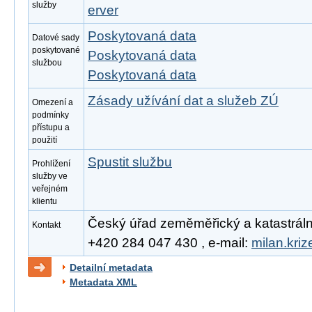
služby
erver
Poskytovaná data
Datové sady
poskytované
Poskytovaná data
službou
Poskytovaná data
Zásady užívání dat a služeb ZÚ
Omezení a
podmínky
přístupu a
použití
Spustit službu
Prohlížení
služby ve
veřejném
klientu
Český úřad zeměměřický a katastrální, 
Kontakt
+420 284 047 430 , e-mail:
milan.kri
Detailní metadata
Metadata XML