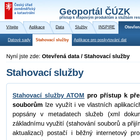
Geoportál ČÚZK
přístup k mapovým produktům a službám res
Vítejte
Aplikace
Data
Služby
INSPIRE
Otevřen
Datové sady
Stahovací služby
Aplikace pro poskytování dat
Nyní jste zde:
Otevřená data / Stahovací služby
Stahovací služby
Stahovací služby ATOM
pro přístup k př
souborům
lze využít i ve vlastních aplikací
popsány v metadatech služeb (xml dokum
základnímu využití (stahování souborů a přijí
aktualizaci) postačí i běžný internetový p