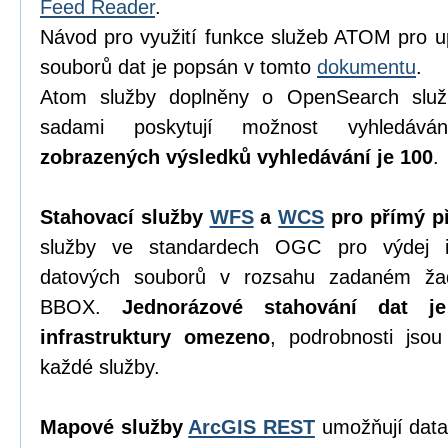
Feed Reader
.
Návod pro využití funkce služeb ATOM pro u
souborů dat je popsán v tomto
dokumentu
.
Atom služby doplněny o OpenSearch služ
sadami poskytují možnost vyhledáv
zobrazených výsledků vyhledávání je 100
.
Stahovací služby
WFS
a
WCS
pro přímý př
služby ve standardech OGC pro výdej in
datových souborů v rozsahu zadaném ža
BBOX.
Jednorázové stahování dat j
infrastruktury omezeno
, podrobnosti jso
každé služby.
Mapové služby
ArcGIS REST
umožňují data