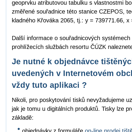
geoprvku atributovou tabulku s vlastnostmi bo
změřené souřadnice této stanice CZEPOS, tedy
kladného Křováka 2065, tj.: y = 739771.66, x
Další informace o souřadnicových systémech
prohlížecích službách resortu ČÚZK nalezne
Je nutné k objednávce tištěný
uvedených v Internetovém obc
vždy tuto aplikaci ?
Nikoli, pro poskytování tisků nevyžadujeme uz
jak je tomu u digitálních produktů. Tisky lze p
základě:
objednávky z formuláře
on-line prodej ti