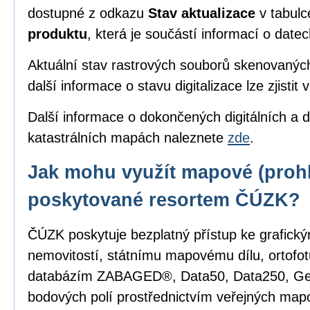
dostupné z odkazu
Stav aktualizace
v tabul
produktu
, která je součástí informací o date
Aktuální stav rastrových souborů skenovanýc
další informace o stavu digitalizace lze zjistit 
Další informace o dokončených digitálních a d
katastrálních mapách naleznete
zde
.
Jak mohu využít mapové (prohl
poskytované resortem ČÚZK?
ČÚZK poskytuje bezplatný přístup ke grafick
nemovitostí, státnímu mapovému dílu, ortofot
databázím ZABAGED®, Data50, Data250, G
bodových polí prostřednictvím veřejných mapo