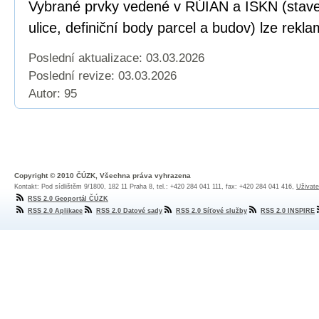
Vybrané prvky vedené v RÚIAN a ISKN (staveb
ulice, definiční body parcel a budov) lze rekl
Poslední aktualizace: 03.03.2026
Poslední revize:
03.03.2026
Autor: 95
Copyright © 2010 ČÚZK, Všechna práva vyhrazena
Kontakt: Pod sídlištěm 9/1800, 182 11 Praha 8, tel.: +420 284 041 111, fax: +420 284 041 416,
Uživate
RSS 2.0 Geoportál ČÚZK
RSS 2.0 Aplikace
RSS 2.0 Datové sady
RSS 2.0 Síťové služby
RSS 2.0 INSPIRE