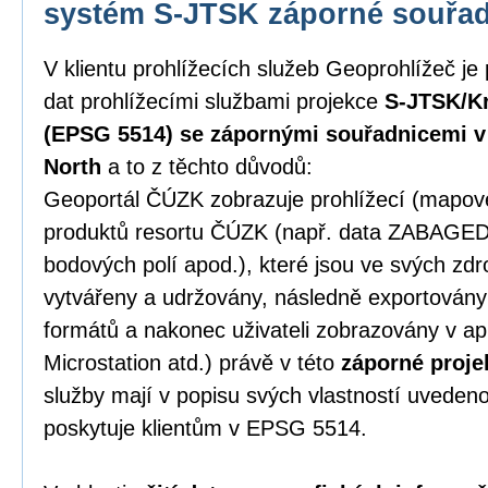
systém S-JTSK záporné souřa
V klientu prohlížecích služeb Geoprohlížeč je
dat prohlížecími službami projekce
S-JTSK/Kr
(EPSG 5514) se zápornými souřadnicemi v p
North
a to z těchto důvodů:
Geoportál ČÚZK zobrazuje prohlížecí (mapové)
produktů resortu ČÚZK (např. data ZABAGE
bodových polí apod.), které jsou ve svých zd
vytvářeny a udržovány, následně exportován
formátů a nakonec uživateli zobrazovány v ap
Microstation atd.) právě v této
záporné proje
služby mají v popisu svých vlastností uveden
poskytuje klientům v EPSG 5514.