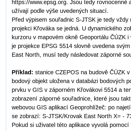
https://www.epsg.org. Jsou tedy rovnocenné a
užívají podle výše uvedených situací.
Před výpisem souřadnic S-JTSK je tedy vždy 
projekci Křováka se jedná. U dynamického zo
kurzoru v mapovém okně Geoportálu ČÚZK i v
je projekce EPSG 5514 slovně uvedena svý
East North, musí tedy následovat záporné so
Příklad:
stanice CZEPOS na budově ČÚZK v P
bodový objekt uložena v databázi bodových po
prvku v GIS v záporném Křovákovi 5514 a te
zobrazení záporné souřadnice, které jsou tak
webovou GIS aplikací Geoprohlížeč: po najet
se zobrazí: S-JTSK/Krovak East North X= - 7
Pokud si uživatel této aplikace vyvolá pomocí