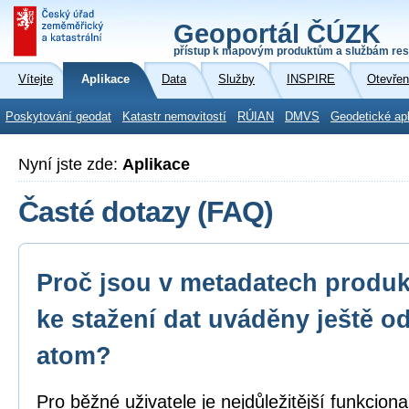
Geoportál ČÚZK
přístup k mapovým produktům a službám res
Vítejte
Aplikace
Data
Služby
INSPIRE
Otevřen
Poskytování geodat
Katastr nemovitostí
RÚIAN
DMVS
Geodetické ap
Nyní jste zde:
Aplikace
Časté dotazy (FAQ)
Proč jsou v metadatech produk
ke stažení dat uváděny ještě o
atom?
Pro běžné uživatele je nejdůležitější funkcion