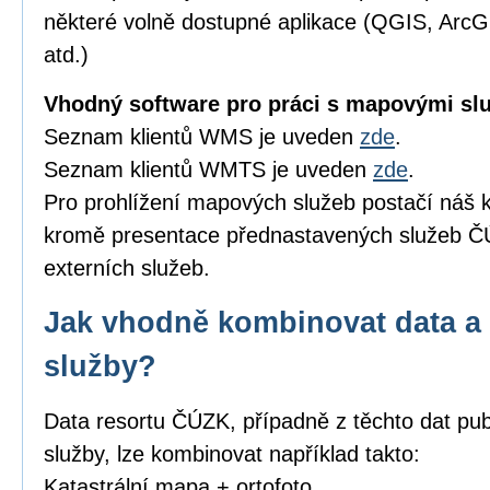
některé volně dostupné aplikace (QGIS, Arc
atd.)
Vhodný software pro práci s mapovými sl
Seznam klientů WMS je uveden
zde
.
Seznam klientů WMTS je uveden
zde
.
Pro prohlížení mapových služeb postačí náš k
kromě presentace přednastavených služeb ČÚ
externích služeb.
Jak vhodně kombinovat data a 
služby?
Data resortu ČÚZK, případně z těchto dat pub
služby, lze kombinovat například takto:
Katastrální mapa + ortofoto,