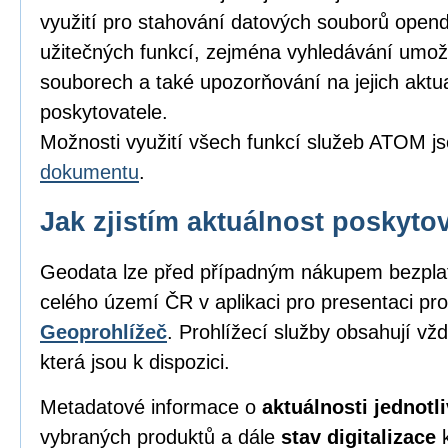
využití pro stahování datových souborů opend
užitečných funkcí, zejména vyhledávání umožňu
souborech a také upozorňování na jejich aktu
poskytovatele.
Možnosti využití všech funkcí služeb ATOM j
dokumentu
.
Jak zjistím aktuálnost poskyt
Geodata lze před případným nákupem bezpl
celého území ČR v aplikaci pro presentaci pro
Geoprohlížeč
. Prohlížecí služby obsahují vž
která jsou k dispozici.
Metadatové informace o
aktuálnosti jednot
vybraných produktů a dále
stav digitalizace
k