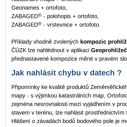
Geonames + ortofoto,
®
ZABAGED
- polohopis + ortofoto,
®
ZABAGED
- vrstevnice + ortofoto.
Příklady vhodně zvolených
kompozic prohlíž
ČÚZK lze nahlédnout v aplikaci
Geoprohlížeč
přednastavené kompozice měnit v pravém slou
Jak nahlásit chybu v datech ?
Připomínky ke kvalitě produktů Zeměměřick
mapy - s výjimkou katastrálních map, Ortofo
zejména nesrovnalosti mezi vyjádřením v pro
stavem v terénu, lze nahlásit prostřednictvím
Hlášení o závadách bodů bodového pole je m