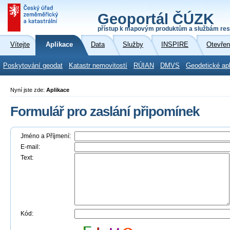
Geoportál ČÚZK
přístup k mapovým produktům a službám res
Vítejte
Aplikace
Data
Služby
INSPIRE
Otevřen
Poskytování geodat
Katastr nemovitostí
RÚIAN
DMVS
Geodetické ap
Nyní jste zde:
Aplikace
Formulář pro zaslání připomínek
Jméno a Příjmení:
E-mail:
Text:
Kód: