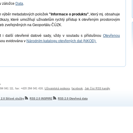
v záložce
Data
.
en výběr metadatových položek
"Informace o produktu"
, který mj. obsahuje
odkazy, které umožňují uživatelům rychlý přístup k otevřeným prostorovým
užeb zveřejněných na Geoportálu ČÚZK.
 i další otevřené datové sady, vždy v souladu s příslušnou
Otevřenou
jsou evidována v
Národním katalogu otevřených dat (NKOD).
a
 284 041 111, fax: +420 284 041 416,
Uživatelská podpora
,
facebook
,
Jak číst RSS kanály
 2.0 Síťové služby
RSS 2.0 INSPIRE
RSS 2.0 Otevřená data