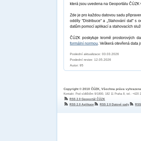
která jsou uvedena na Geoportálu ČÚZK 
Zde je pro každou datovou sadu připrav
oddíly "Distribuce" a „Stahování dat" s 
datům pomocí aplikací a stahovacích sl
ČÚZK poskytuje kromě prostorových dat
formální normou
. Veškerá otevřená data 
Poslední aktualizace: 03.03.2026
Poslední revize:
12.05.2026
Autor: 95
Copyright © 2010 ČÚZK, Všechna práva vyhrazen
Kontakt: Pod sídlištěm 9/1800, 182 11 Praha 8, tel.: +420
RSS 2.0 Geoportál ČÚZK
RSS 2.0 Aplikace
RSS 2.0 Datové sady
RSS