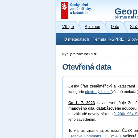
Geop
přístup k ma
Vítejte
Aplikace
Data
Slu
O metadatech
Témata INSPIRE
Síťov
Nyní jste zde:
INSPIRE
Otevřená data
Český úřad zeměměřický a katastrální (
kategorie
otevřených dat
(včetně metadat
Od 1. 7. 2023
navíc zveřejňuje Země
mapového díla, databázového souboru 
na základě novely zákona
č. 200/1994 S
jeho zavedením.
To v praxi znamená, že resort ČÚZK pos
Creative Commons CC BY 4.0
, veškerá 