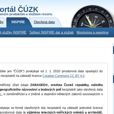
ortál ČÚZK
povým produktům a službám resortu
žby
INSPIRE
Otevřená data
é služby INSPIRE
Sdílení INSPIRE dat a služeb
Monitoring a reporting
dále jen "ČÚZK") poskytuje od 1. 1. 2020 prostorová data spadající do
) bezplatně na základě licence
Creative Commons CC BY 4.0
.
měřický úřad údaje
ZABAGED®, ortofota České republiky, státního
geografického názvosloví a bodových polí
bezplatně jako otevřená data
b.
, o zeměměřictví a o změně a doplnění některých zákonů souvisejících s
kytuje ve formě otevřených dat, bezplatně na základě jednotné licence
prostorová data (
s výjimkou leteckých měřických snímků a archiválií
),