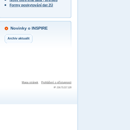
Nově otevřená data - přehled
Formy poskytování dat ZÚ
Novinky o INSPIRE
Archiv aktualit
Mapa stránek
Prohlášení o přístupnosti
IP: 216.73.217.120