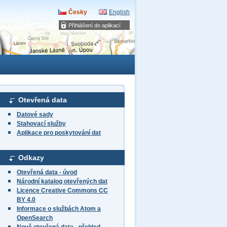
Česky
English
Přihlášení do aplikací
Otevřená data
Datové sady
Stahovací služby
Aplikace pro poskytování dat
Odkazy
Otevřená data - úvod
Národní katalog otevřených dat
Licence Creative Commons CC
BY 4.0
Informace o službách Atom a
OpenSearch