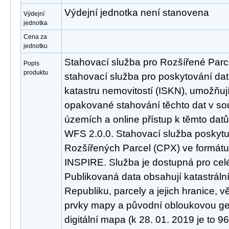
Výdejní jednotka není stanovena
Výdejní
jednotka
Cena za
jednotku
Stahovací služba pro Rozšířené Parc
Popis
produktu
stahovací služba pro poskytování da
katastru nemovitostí (ISKN), umožňuj
opakované stahování těchto dat v so
územích a online přístup k těmto da
WFS 2.0.0. Stahovací služba poskyt
Rozšířených Parcel (CPX) ve formátu
INSPIRE. Služba je dostupná pro cel
Publikovaná data obsahují katastrál
Republiku, parcely a jejich hranice, 
prvky mapy a původní obloukovou geo
digitální mapa (k 28. 01. 2019 je to