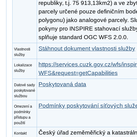
republiky, t.j. 75 913,13km2) a ve zby
parcely určené pouze definičním bod
polygonu) jako analogové parcely. Sl
pokyny pro INSPIRE stahovací služby
splňuje standard OGC WFS 2.0.0.
Stáhnout dokument vlastnosti služby
Vlastnosti
služby
https://services.cuzk.gov.cz/wfs/ins
Lokalizace
služby
WFS&request=getCapabilities
Poskytovaná data
Datové sady
poskytované
službou
Podmínky poskytování síťových slu
Omezení a
podmínky
přístupu a
použití
Český úřad zeměměřický a katastrální
Kontakt