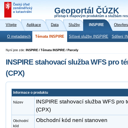
Geoportál ČÚZK
přístup k mapovým produktům a službám res
Vítejte
Aplikace
Data
Služby
INSPIRE
Otevřen
O metadatech
Témata INSPIRE
Síťové služby INSPIRE
Sdílení I
Nyní jste zde:
INSPIRE / Témata INSPIRE / Parcely
INSPIRE stahovací služba WFS pro té
(CPX)
Informace o produktu
INSPIRE stahovací služba WFS pro 
Název
(CPX)
Obchodní kód není stanoven
Obchodní
kód