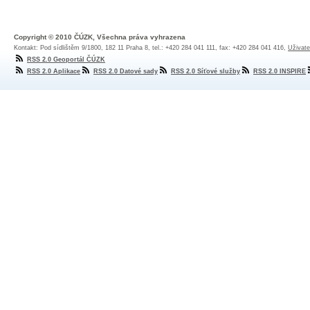
Copyright © 2010 ČÚZK, Všechna práva vyhrazena
Kontakt: Pod sídlištěm 9/1800, 182 11 Praha 8, tel.: +420 284 041 111, fax: +420 284 041 416,
Uživate
RSS 2.0 Geoportál ČÚZK
RSS 2.0 Aplikace
RSS 2.0 Datové sady
RSS 2.0 Síťové služby
RSS 2.0 INSPIRE