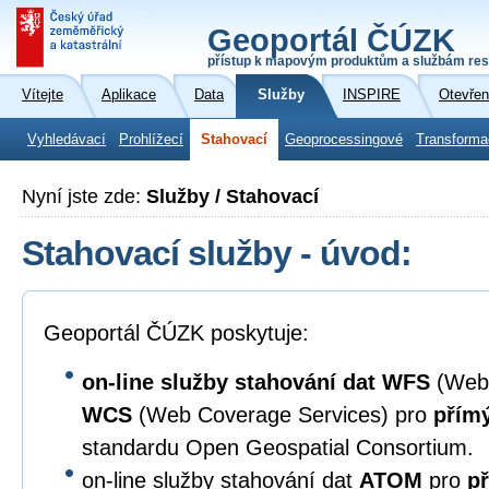
Geoportál ČÚZK
přístup k mapovým produktům a službám res
Vítejte
Aplikace
Data
Služby
INSPIRE
Otevřen
Vyhledávací
Prohlížecí
Stahovací
Geoprocessingové
Transforma
Nyní jste zde:
Služby / Stahovací
Stahovací služby - úvod:
Geoportál ČÚZK poskytuje:
on-line služby stahování dat
WFS
(Web 
WCS
(Web Coverage Services) pro
přímý
standardu Open Geospatial Consortium.
on-line služby stahování dat
ATOM
pro
př