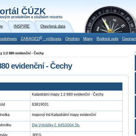
ortál ČÚZK
povým produktům a službám resortu
by
INSPIRE
Otevřená data
®
 polohopis
ZABAGED
- výškopis
Ortofoto
Mapy
Bodová pole
Geona
py 1:2 880 evidenční - Čechy
880 evidenční - Čechy
Katastrální mapy 1:2 880 evidenční - Čechy
kód
63819031
dnotka
mapový list Katastrální mapy evidenční
ednotku
Dle Vyhlášky č. 645/2004 Sb.
rmáty
JPEG