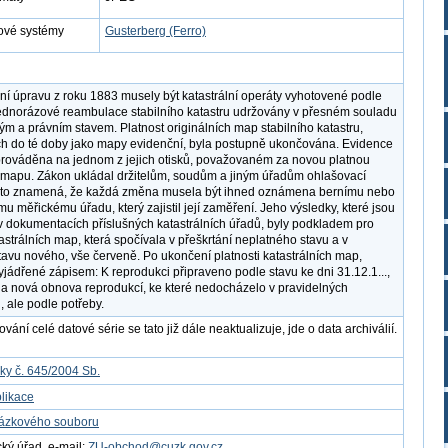
ové systémy
Gusterberg (Ferro)
ní úpravu z roku 1883 musely být katastrální operáty vyhotovené podle
ednorázové reambulace stabilního katastru udržovány v přesném souladu
ým a právním stavem. Platnost originálních map stabilního katastru,
h do té doby jako mapy evidenční, byla postupně ukončována. Evidence
prováděna na jednom z jejich otisků, považovaném za novou platnou
í mapu. Zákon ukládal držitelům, soudům a jiným úřadům ohlašovací
, to znamená, že každá změna musela být ihned oznámena bernímu nebo
mu měřickému úřadu, který zajistil její zaměření. Jeho výsledky, které jsou
 dokumentacích příslušných katastrálních úřadů, byly podkladem pro
astrálních map, která spočívala v přeškrtání neplatného stavu a v
tavu nového, vše červeně. Po ukončení platnosti katastrálních map,
yjádřené zápisem: K reprodukci připraveno podle stavu ke dni 31.12.1...,
a nová obnova reprodukcí, ke které nedocházelo v pravidelných
, ale podle potřeby.
ání celé datové série se tato již dále neaktualizuje, jde o data archiválií.
ky č. 645/2004 Sb.
likace
kázkového souboru
ý úřad, e-mail:
ZU-obchod@cuzk.gov.cz