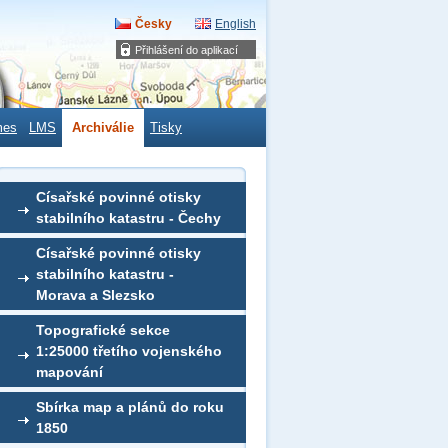
Česky
English
Přihlášení do aplikací
mes
LMS
Archiválie
Tisky
Císařské povinné otisky
stabilního katastru - Čechy
Císařské povinné otisky
stabilního katastru -
Morava a Slezsko
Topografické sekce
1:25000 třetího vojenského
mapování
Sbírka map a plánů do roku
1850