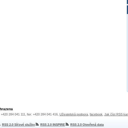
yhrazena
.: +420 284 041 111, fax: +420 284 041 416,
Uživatelská podpora
,
facebook
,
Jak číst RSS ka
RSS 2.0 Síťové služby
RSS 2.0 INSPIRE
RSS 2.0 Otevřená data