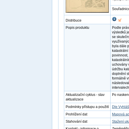
Souřadnic
Distribuce
Popis produktu
Podle práv
výsledků j
se skutečn
využívanýc
byla dále 
katastráln
povinnost
katastrální
uchovány v
údržbu kat
doplnění s
formálně v
následoval
intervalech
Aktualizační cyklus - stav
Po naskenov
aktualizace
Podmínky přístupu a použití
Dle Vyhláš
Prohlížení dat
Mapová ap
Stahování dat
Stažení u
Kontakt - informace o
Zeměměřick