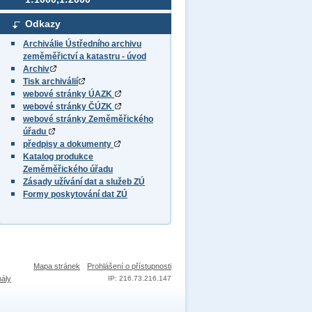
Odkazy
Archiválie Ústředního archivu
zeměměřictví a katastru - úvod
Archiv
Tisk archiválií
webové stránky ÚAZK
webové stránky ČÚZK
webové stránky Zeměměřického
úřadu
předpisy a dokumenty
Katalog produkce
Zeměměřického úřadu
Zásady užívání dat a služeb ZÚ
Formy poskytování dat ZÚ
Mapa stránek
Prohlášení o přístupnosti
nály
IP: 216.73.216.147