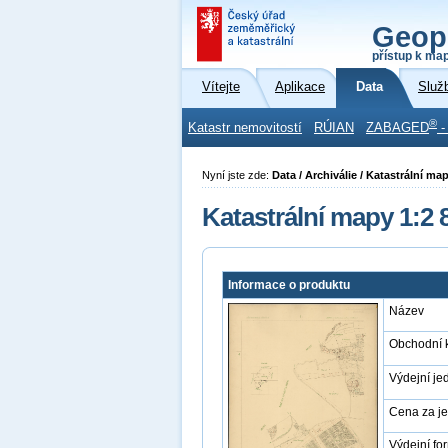
Geop
přístup k ma
Vítejte
Aplikace
Data
Služ
®
Katastr nemovitostí
RÚIAN
ZABAGED
-
Nyní jste zde:
Data / Archiválie / Katastrální ma
Katastrální mapy 1:2 
Informace o produktu
Název
Obchodní 
Výdejní je
Cena za j
Výdejní fo